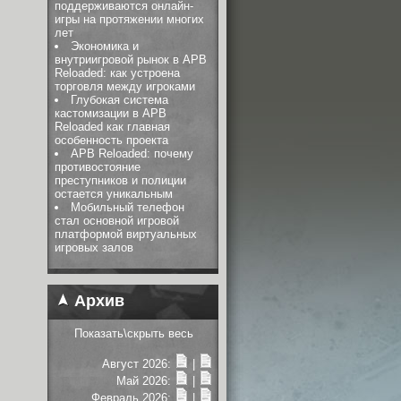
поддерживаются онлайн-
игры на протяжении многих
лет
Экономика и
внутриигровой рынок в APB
Reloaded: как устроена
торговля между игроками
Глубокая система
кастомизации в APB
Reloaded как главная
особенность проекта
APB Reloaded: почему
противостояние
преступников и полиции
остается уникальным
Мобильный телефон
стал основной игровой
платформой виртуальных
игровых залов
Архив
Показать\скрыть весь
Август 2026:
|
Май 2026:
|
Февраль 2026:
|