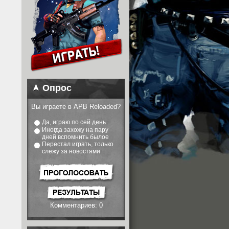
Опрос
Вы играете в APB Reloaded?
Да, играю по сей день
Иногда захожу на пару
дней вспомнить былое
Перестал играть, только
слежу за новостями
Комментариев: 0