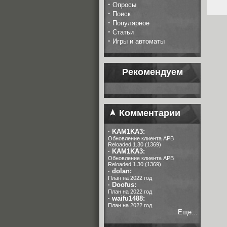
·
Опросы
·
Поиск
·
Популярное
·
Статьи
·
Игры и автоматы
Рекомендуем
Комментарии
·
KAM1KA3:
Обновление клиента APB
Reloaded 1.30 (1369)
·
KAM1KA3:
Обновление клиента APB
Reloaded 1.30 (1369)
·
dolan:
План на 2022 год
·
Doofus:
План на 2022 год
·
waifu1488:
План на 2022 год
Еще...