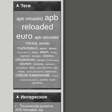
Теги
apb
apb reloaded
,
reloaded
euro
apb reloaded
,
russia
armas
,
marketplace
,
,
,
акция
армас
,
,
ивент
,
,
видео
блиц-новости
иннова
,
,
,
новинка
конкурс
комплект
обновление
,
,
,
одежда
оптимизация
оружие
,
,
,
перевод
перманент
,
,
,
приз
праздник
русский блог apb
,
,
,
скидки
скриншоты
скины для оружия
список изменений
,
,
статья
,
,
ящик
халява
технические работы
джокера
Интересное
Техническое развитие
APB Reloaded: как