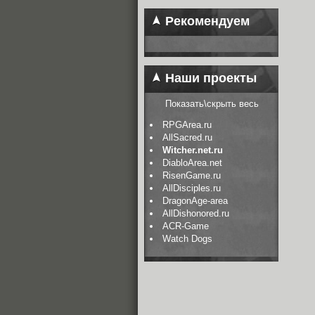
Рекомендуем
Наши проекты
Показать\скрыть весь
RPGArea.ru
AllSacred.ru
Witcher.net.ru
DiabloArea.net
RisenGame.ru
AllDisciples.ru
DragonAge-area
AllDishonored.ru
ACR-Game
Watch Dogs