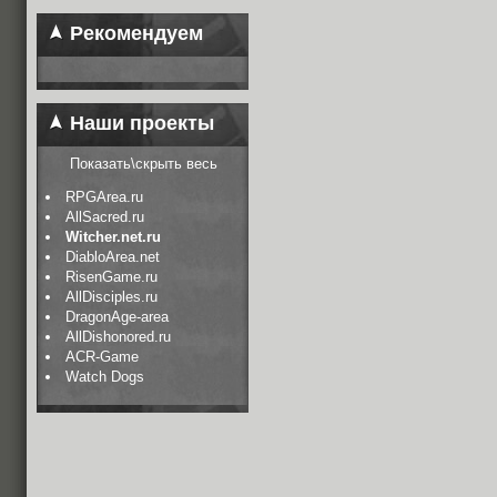
Рекомендуем
Наши проекты
Показать\скрыть весь
RPGArea.ru
AllSacred.ru
Witcher.net.ru
DiabloArea.net
RisenGame.ru
AllDisciples.ru
DragonAge-area
AllDishonored.ru
ACR-Game
Watch Dogs