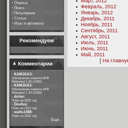
Март, 2012
·
Опросы
Февраль, 2012
·
Поиск
Январь, 2012
·
Популярное
·
Декабрь, 2011
Статьи
·
Игры и автоматы
Ноябрь, 2011
Сентябрь, 2011
Август, 2011
Рекомендуем
Июль, 2011
Июнь, 2011
Май, 2011
[
На главн
Комментарии
·
KAM1KA3:
Обновление клиента APB
Reloaded 1.30 (1369)
·
KAM1KA3:
Обновление клиента APB
Reloaded 1.30 (1369)
·
dolan:
План на 2022 год
·
Doofus:
План на 2022 год
·
waifu1488:
План на 2022 год
Еще...