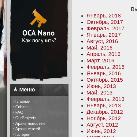
Вы
Январь, 2018
Октябрь, 2017
Февраль, 2017
Январь, 2017
Август, 2016
Май, 2016
Апрель, 2016
Март, 2016
Февраль, 2016
Январь, 2016
Октябрь, 2015
Июнь, 2013
Меню
Май, 2013
Февраль, 2013
·
Главная
Январь, 2013
·
Cabinet
Декабрь, 2012
·
FAQ
·
Ноябрь, 2012
OurProjects
·
Архив новостей
Август, 2012
·
Архив статей
Июнь, 2012
·
Галерея