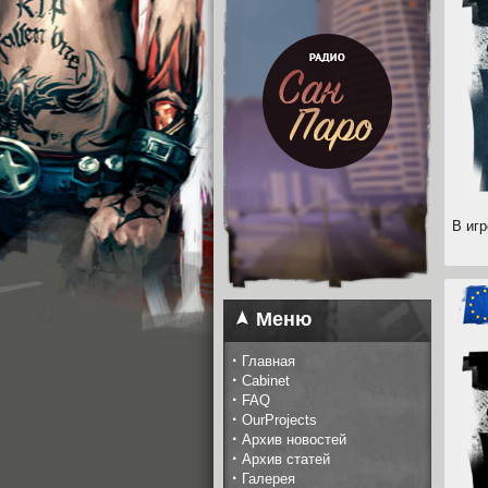
В иг
Меню
·
Главная
·
Cabinet
·
FAQ
·
OurProjects
·
Архив новостей
·
Архив статей
·
Галерея