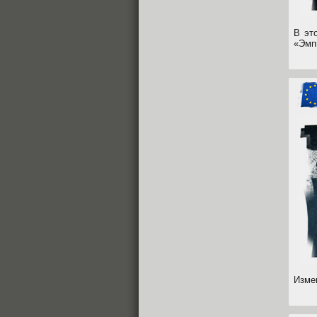
В эт
«Эмп
Изме