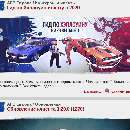
APB Европа
/
Конкурсы и ивенты
Гид по Хэллоуин-ивенту в 2020
информация о Хэллоуин-ивенте в одном месте! Чем заняться? Какие на
о получить? Все ответы здесь.
Дальше...
Комментир
APB Европа
/
Обновления
Обновление клиента 1.20.0 (1270)