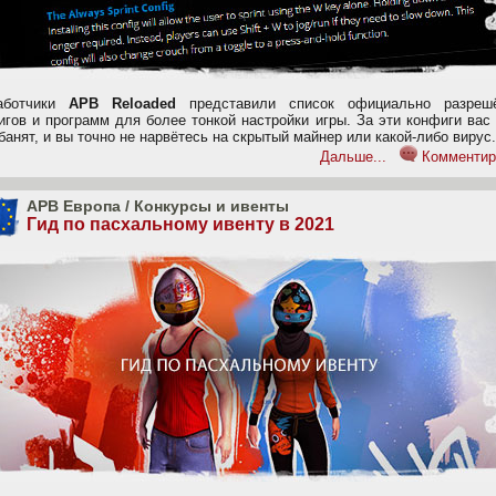
аботчики
APB Reloaded
представили список официально разреш
игов и программ для более тонкой настройки игры. За эти конфиги вас
банят, и вы точно не нарвётесь на скрытый майнер или какой-либо вирус.
Дальше...
Комментир
APB Европа
/
Конкурсы и ивенты
Гид по пасхальному ивенту в 2021