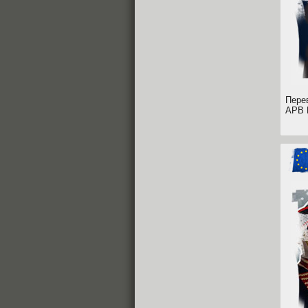
Перев
APB R