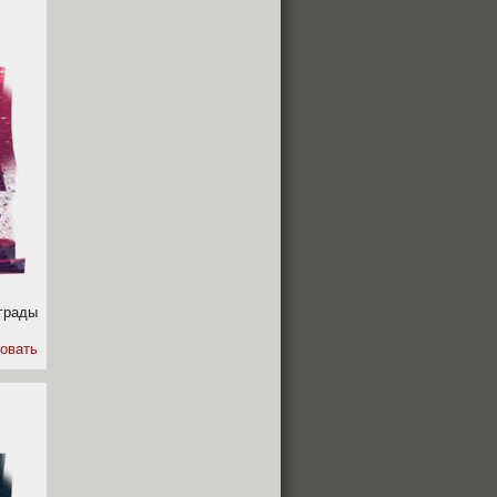
грады
овать