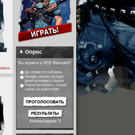
Опрос
Вы играете в APB Reloaded?
овать
Да, играю по сей день
Иногда захожу на пару
дней вспомнить былое
Перестал играть, только
слежу за новостями
Комментариев: 0