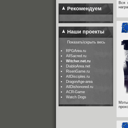
Вся 
нагр
Рекомендуем
Наши проекты
Показать\скрыть весь
RPGArea.ru
AllSacred.ru
Witcher.net.ru
DiabloArea.net
RisenGame.ru
AllDisciples.ru
DragonAge-area
AllDishonored.ru
ACR-Game
Watch Dogs
Мэть
прох