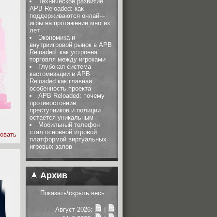
Техническое развитие
APB Reloaded: как
поддерживаются онлайн-
игры на протяжении многих
лет
Экономика и
внутриигровой рынок в APB
Reloaded: как устроена
торговля между игроками
Глубокая система
кастомизации в APB
Reloaded как главная
особенность проекта
APB Reloaded: почему
противостояние
преступников и полиции
остается уникальным
Мобильный телефон
стал основной игровой
овать
платформой виртуальных
игровых залов
Архив
Показать\скрыть весь
Август 2026:
|