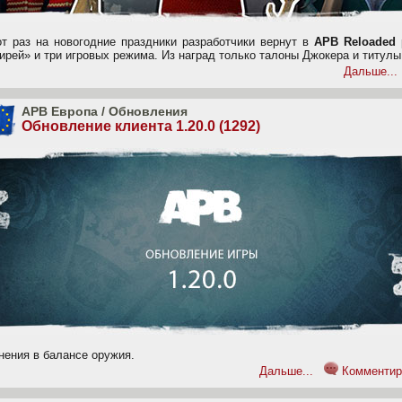
от раз на новогодние праздники разработчики вернут в
APB Reloaded
ирей» и три игровых режима. Из наград только талоны Джокера и титулы
Дальше...
APB Европа
/
Обновления
Обновление клиента 1.20.0 (1292)
нения в балансе оружия.
Дальше...
Комментир