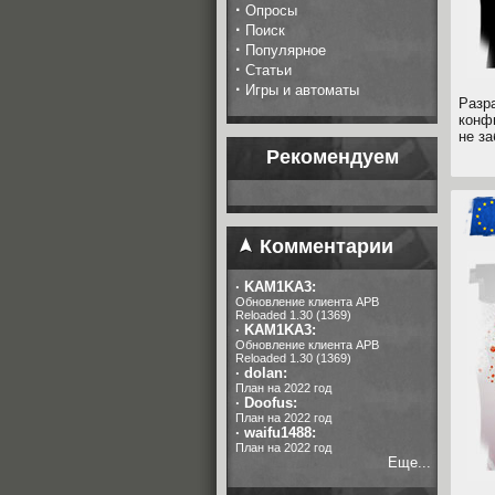
·
Опросы
·
Поиск
·
Популярное
·
Статьи
·
Игры и автоматы
Разр
конф
не за
Рекомендуем
Комментарии
·
KAM1KA3:
Обновление клиента APB
Reloaded 1.30 (1369)
·
KAM1KA3:
Обновление клиента APB
Reloaded 1.30 (1369)
·
dolan:
План на 2022 год
·
Doofus:
План на 2022 год
·
waifu1488:
План на 2022 год
Еще...