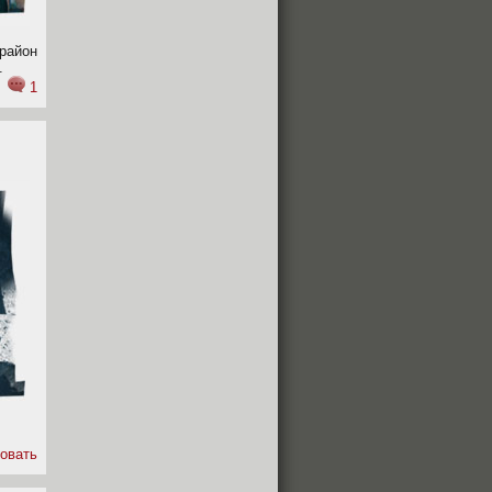
район
.
1
овать