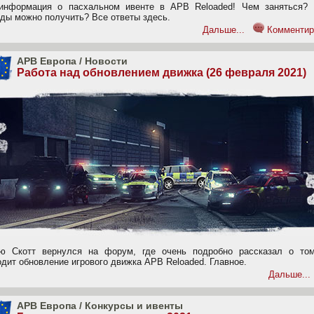
информация о пасхальном ивенте в APB Reloaded! Чем заняться? 
ады можно получить? Все ответы здесь.
Дальше...
Комментир
APB Европа
/
Новости
Работа над обновлением движка (26 февраля 2021)
ю Скотт вернулся на форум, где очень подробно рассказал о том
одит обновление игрового движка APB Reloaded. Главное.
Дальше...
APB Европа
/
Конкурсы и ивенты