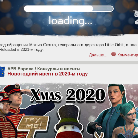
од обращения Мэтью Скотта, генерального директора Little Orbit, о пла
eloaded в 2021-м году.
Дальше...
Комментир
APB Европа
/
Конкурсы и ивенты
Новогодний ивент в 2020-м году