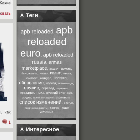
Какие
овать
Теги
apb
apb reloaded
,
reloaded
euro
apb reloaded
,
russia
armas
,
marketplace
,
,
,
акция
армас
,
,
ивент
,
,
видео
блиц-новости
иннова
,
,
,
новинка
конкурс
комплект
обновление
,
,
,
одежда
оптимизация
оружие
,
,
,
перевод
перманент
,
,
,
приз
праздник
русский блог apb
,
,
,
скидки
скриншоты
скины для оружия
список изменений
,
,
статья
,
,
ящик
халява
технические работы
, как
джокера
1
Интересное