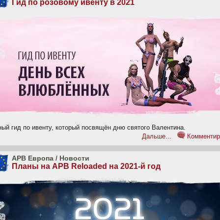
Гид по розовому ивенту в 2021
ный гид по ивенту, который посвящён дню святого Валентина.
Дальше...
Комментир
APB Европа
/
Новости
Планы на APB Reloaded на 2021-й год