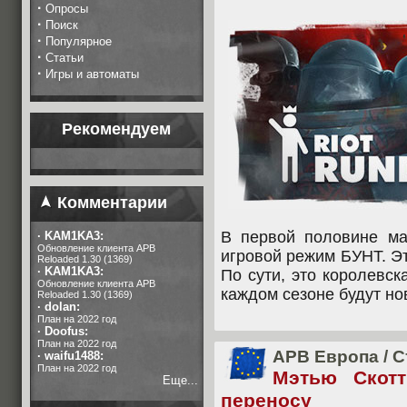
·
Опросы
·
Поиск
·
Популярное
·
Статьи
·
Игры и автоматы
Рекомендуем
Комментарии
В первой половине м
·
KAM1KA3:
Обновление клиента APB
игровой режим БУНТ. Эт
Reloaded 1.30 (1369)
·
KAM1KA3:
По сути, это королевск
Обновление клиента APB
каждом сезоне будут но
Reloaded 1.30 (1369)
·
dolan:
План на 2022 год
·
Doofus:
План на 2022 год
APB Европа
/
С
·
waifu1488:
План на 2022 год
Мэтью Скот
Еще...
переносу