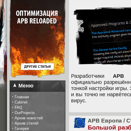
Разработчики
APB 
официально разрешённ
Меню
тонкой настройки игры. 
и вы точно не нарвётес
·
Главная
вирус.
·
Cabinet
·
FAQ
·
OurProjects
·
Архив новостей
APB Европа
/
С
·
Архив статей
Большой разб
·
Галерея