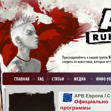
APB Европа
/
С
Официально
программы