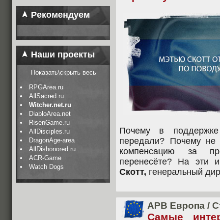
Рекомендуем
Наши проекты
Показать\скрыть весь
RPGArea.ru
AllSacred.ru
Witcher.net.ru
DiabloArea.net
RisenGame.ru
Почему в поддержке
AllDisciples.ru
передали? Почему не 
DragonAge-area
AllDishonored.ru
компенсацию за п
ACR-Game
перенесёте? На эти 
Watch Dogs
Скотт,
генеральный ди
APB Европа
/
С
Самые инте