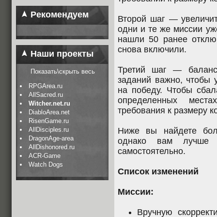
Рекомендуем
Второй шаг — увеличит
одни и те же миссии уж
нашли 50 ранее отклю
снова включили.
Наши проекты
Третий шаг — баланс
Показать\скрыть весь
заданий важно, чтобы 
RPGArea.ru
на победу. Чтобы сбал
AllSacred.ru
определенных мест
Witcher.net.ru
требования к размеру к
DiabloArea.net
RisenGame.ru
AllDisciples.ru
Ниже вы найдете бол
DragonAge-area
однако вам лучше 
AllDishonored.ru
самостоятельно.
ACR-Game
Watch Dogs
Список изменений
Миссии:
Вручную скоррект