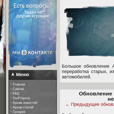
Большое обновление A
переработка старых, и
Меню
автомобилей.
·
Главная
·
Cabinet
Обновление 
·
FAQ
·
н
OurProjects
·
Архив новостей
← Предыдущее обнов
·
Архив статей
·
Галерея