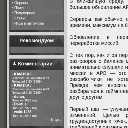
В ближайшую среду, 
·
Опросы
большое обновление AP
·
Поиск
·
Популярное
·
Статьи
Серверы, как обычно, 
·
Игры и автоматы
времени, максимум на 6
Обновление в перв
Рекомендуем
переработке миссий.
С тех пор, как игра пер
разговоров о балансе 
Комментарии
внимательно слушали и
миссии в APB — это 
·
KAM1KA3:
Обновление клиента APB
разработчики не хот
Reloaded 1.30 (1369)
Прежде чем вносить
·
KAM1KA3:
Обновление клиента APB
разбираться в геймплее
Reloaded 1.30 (1369)
·
dolan:
друг с другом.
План на 2022 год
·
Doofus:
План на 2022 год
Первый шаг — улучшит
·
waifu1488:
изменений. Целью р
План на 2022 год
Еще...
труднодоступных точек
требований к размеру к