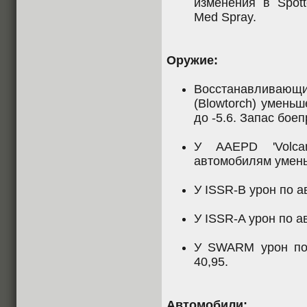
изменения в Spotte
Med Spray.
Оружие:
Восстанавлива
(Blowtorch) уменьш
до -5.6. Запас бое
У AAEPD 'Volca
автомобилям умень
У ISSR-B урон по а
У ISSR-A урон по а
У SWARM урон по
40,95.
Автомобили: