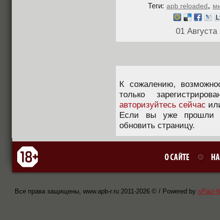
,
Теги:
apb reloaded
м
01 Августа
К сожалению, возможно
только зарегистриров
авторизуйтесь сейчас
ил
Если вы уже прошли п
обновить страницу.
Все права защищены, www.apb-r.ru 2011-
2026 © / Powered by
sPaiz-