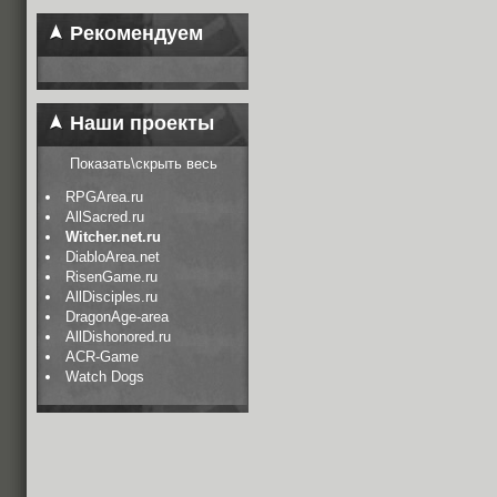
Рекомендуем
Наши проекты
Показать\скрыть весь
RPGArea.ru
AllSacred.ru
Witcher.net.ru
DiabloArea.net
RisenGame.ru
AllDisciples.ru
DragonAge-area
AllDishonored.ru
ACR-Game
Watch Dogs