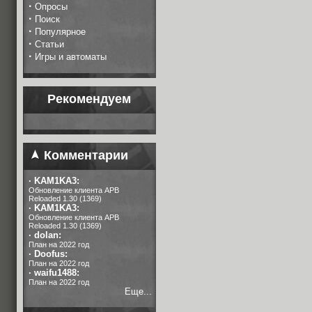
·
Опросы
·
Поиск
·
Популярное
·
Статьи
·
Игры и автоматы
Рекомендуем
Комментарии
·
KAM1KA3:
Обновление клиента APB
Reloaded 1.30 (1369)
·
KAM1KA3:
Обновление клиента APB
Reloaded 1.30 (1369)
·
dolan:
План на 2022 год
·
Doofus:
План на 2022 год
·
waifu1488:
План на 2022 год
Еще...