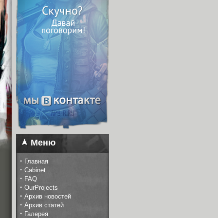
Меню
·
Главная
·
Cabinet
·
FAQ
·
OurProjects
·
Архив новостей
·
Архив статей
·
Галерея