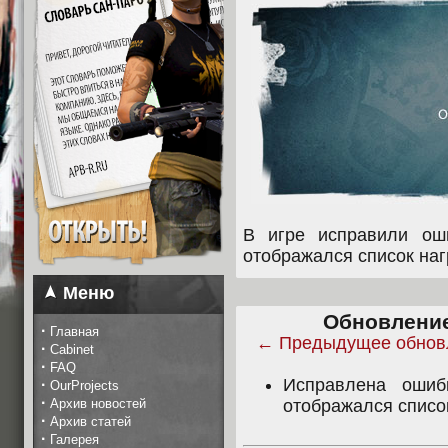
В игре исправили оши
отображался список наг
Меню
Обновление 
·
Главная
← Предыдущее обнов
·
Cabinet
·
FAQ
Исправлена ошиб
·
OurProjects
·
Архив новостей
отображался список
·
Архив статей
·
Галерея