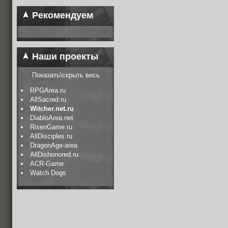
Рекомендуем
Наши проекты
Показать\скрыть весь
RPGArea.ru
AllSacred.ru
Witcher.net.ru
DiabloArea.net
RisenGame.ru
AllDisciples.ru
DragonAge-area
AllDishonored.ru
ACR-Game
Watch Dogs