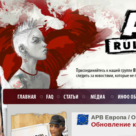
APB Европа
/
О
Обновление кл