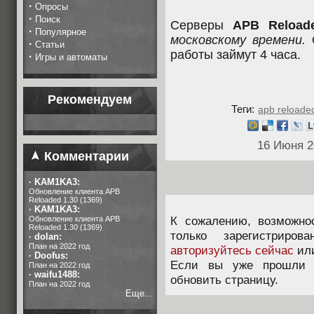
·
Опросы
·
Поиск
Серверы
APB Reload
·
Популярное
московскому времени.
О
·
Статьи
работы займут 4 часа.
·
Игры и автоматы
Рекомендуем
Теги:
apb reloade
16 Июня 2
Комментарии
·
KAM1KA3:
Обновление клиента APB
Reloaded 1.30 (1369)
·
KAM1KA3:
К сожалению, возможно
Обновление клиента APB
Reloaded 1.30 (1369)
только зарегистриров
·
dolan:
План на 2022 год
авторизуйтесь сейчас
ил
·
Doofus:
Если вы уже прошли п
План на 2022 год
·
waifu1488:
обновить страницу.
План на 2022 год
Еще...