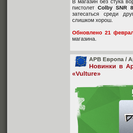
В магазин без стука в
пистолет
Colby SNR 8
затесаться среди дру
слишком хорош.
Обновлено 21 феврал
магазина.
APB Европа
/
А
Новинки в А
«Vulture»