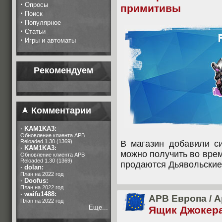
·
Опросы
примитивы
·
Поиск
·
Популярное
·
Статьи
·
Игры и автоматы
Рекомендуем
Комментарии
·
KAM1KA3:
Обновление клиента APB
Reloaded 1.30 (1369)
В магазин добавили с
·
KAM1KA3:
можно получить во вре
Обновление клиента APB
Reloaded 1.30 (1369)
продаются Дьявольские
·
dolan:
План на 2022 год
·
Doofus:
План на 2022 год
·
waifu1488:
APB Европа
/
А
План на 2022 год
Еще...
Ящик Джокера