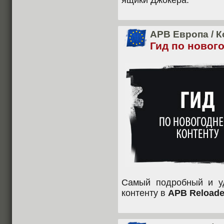
ящики Джокера.
APB Европа
/
К
Гид по новог
Самый подробный и у
контенту в
APB Reloade