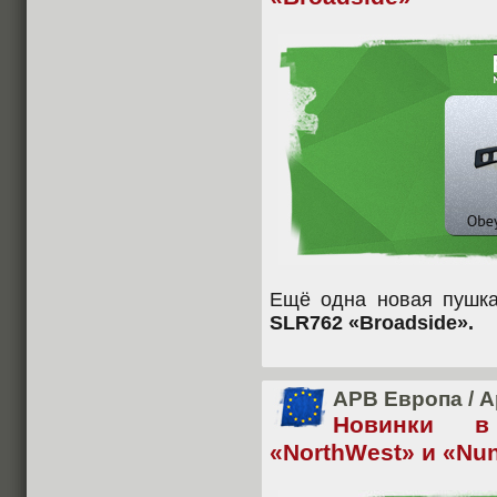
Ещё одна новая пушка
SLR762 «Broadside».
APB Европа
/
А
Новинки в
«NorthWest» и «Nu