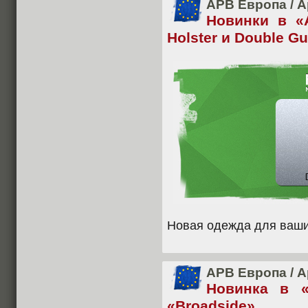
APB Европа
/
А
Новинки в «
Holster и Double Gu
Новая одежда для ваши
APB Европа
/
А
Новинка в 
«Broadside»