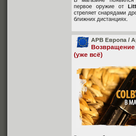
В магазине появилс
первое оружие от
Lit
стреляет снарядами др
ближних дистанциях.
APB Европа
/
А
Возвращение 
(уже всё)