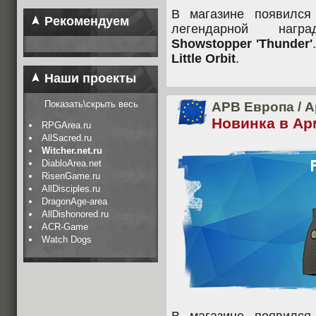
В магазине появился
Рекомендуем
легендарной награ
Showstopper 'Thunder'
Little Orbit
.
Наши проекты
Показать\скрыть весь
APB Европа
/
А
Новинка в Ар
RPGArea.ru
AllSacred.ru
Witcher.net.ru
DiabloArea.net
RisenGame.ru
AllDisciples.ru
DragonAge-area
AllDishonored.ru
ACR-Game
Watch Dogs