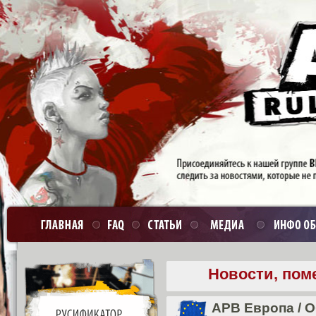
Новости, пом
APB Европа
/
О