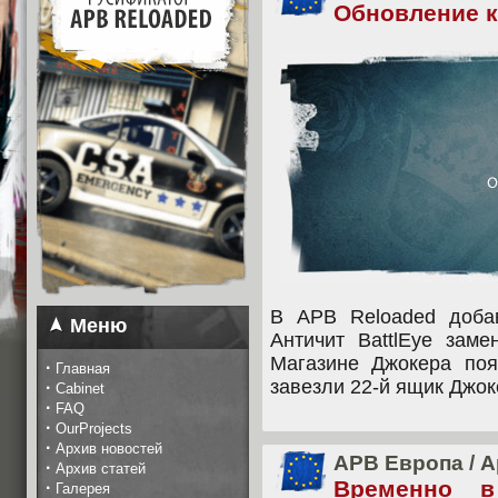
Обновление кл
В APB Reloaded доба
Меню
Античит BattlEye заме
Магазине Джокера по
·
Главная
завезли 22-й ящик Джок
·
Cabinet
·
FAQ
·
OurProjects
·
Архив новостей
APB Европа
/
А
·
Архив статей
Временно 
·
Галерея