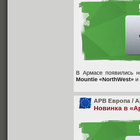
В Армасе появились н
Mountie «NorthWest»
и
APB Европа
/
А
Новинка в «Ар