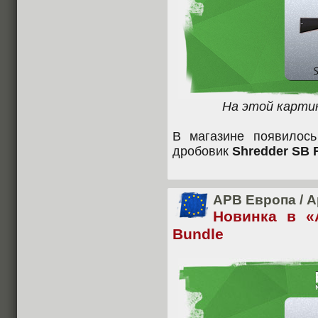
На этой карти
В магазине появилос
дробовик
Shredder SB R
APB Европа
/
А
Новинка в «
Bundle