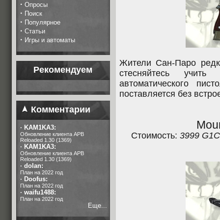
·
Опросы
·
Поиск
·
Популярное
·
Статьи
·
Игры и автоматы
Жители Сан-Паро редк
Рекомендуем
стесняйтесь учить
автоматического пист
поставляется без встр
Комментарии
Moun
·
KAM1KA3:
Стоимость:
3999 G1C
Обновление клиента APB
Reloaded 1.30 (1369)
·
KAM1KA3:
Обновление клиента APB
Reloaded 1.30 (1369)
·
dolan:
План на 2022 год
·
Doofus:
План на 2022 год
·
waifu1488:
План на 2022 год
Еще...