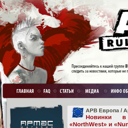
APB Европа
/
А
Новинки в
«NorthWest» и «Nu