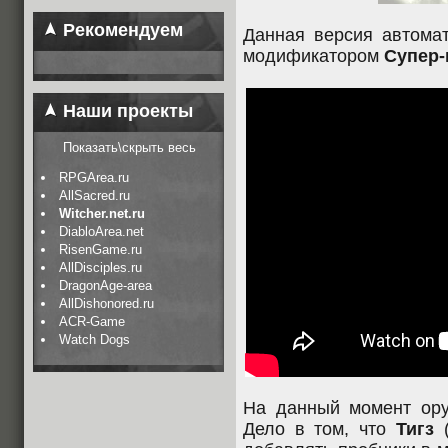
Рекомендуем
Данная версия автомат
модификатором
Супер-
Наши проекты
Показать\скрыть весь
RPGArea.ru
AllSacred.ru
Witcher.net.ru
DiabloArea.net
RisenGame.ru
AllDisciples.ru
DragonAge-area
AllDishonored.ru
ACR-Game
Watch Dogs
На данный момент ору
Дело в том, что
Тигз
(