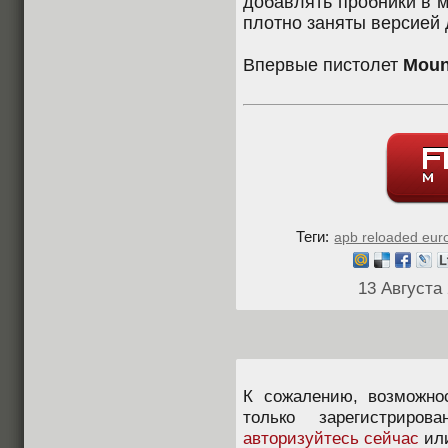
добавлять пробники в 
плотно заняты версией
Впервые пистолет
Moun
Теги:
apb reloaded eur
13 Августа
К сожалению, возможно
только зарегистриров
авторизуйтесь сейчас
ил