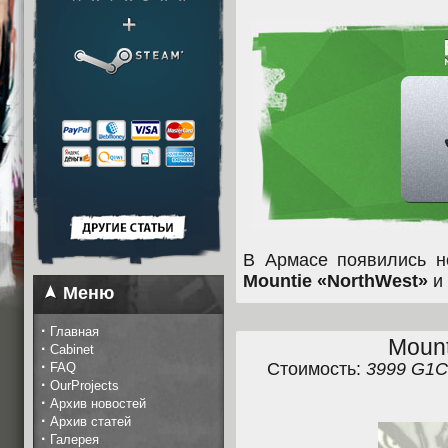
В Армасе появились н
Mountie «NorthWest»
и
Меню
·
Главная
Mount
·
Cabinet
·
Стоимость:
3999 G1C
FAQ
·
OurProjects
·
Архив новостей
·
Архив статей
·
Галерея