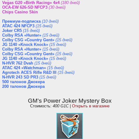
Vegas G20 «Birth Racing» 4x4
(180 дней)
OCA-EW 626-SD NFCP3
(30 дней)
Chips Casino Skin
Премиум-подписка
(10 дней)
ATAC 424 NFCP3
(15 дней)
Joker CR5
(15 дней)
Colby RSA «Hunter»
(15 дней)
Colby CSG «Country Gent»
(15 дней)
JG 1140 «Knock Knock»
(15 дней)
Colby RSA «Hunter»
(15 дней)
Colby CSG «Country Gent»
(15 дней)
JG 1140 «Knock Knock»
(15 дней)
N-HVR 762 Dvah
(15 дней)
ATAC 424 «Watchman»
(15 дней)
Agrotech ACES Rifle R&D III
(15 дней)
N-HVR 243 SD PR3
(15 дней)
500 талонов Джокера
200 талонов Джокера
GM's Power Joker Mystery Box
Стоимость:
400 G1C
|
Открыть в магазине