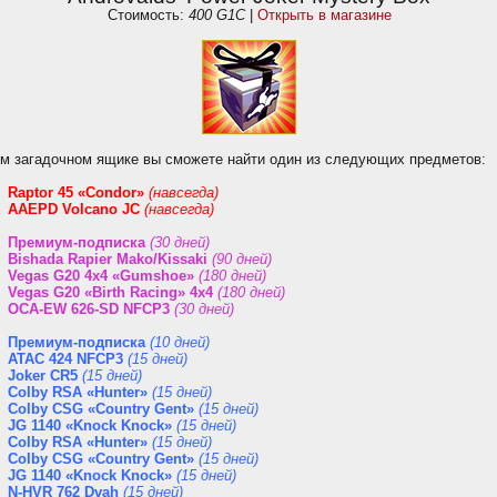
Стоимость:
400 G1C
|
Открыть в магазине
ом загадочном ящике вы сможете найти один из следующих предметов:
Raptor 45 «Condor»
(навсегда)
AAEPD Volcano JC
(навсегда)
Премиум-подписка
(30 дней)
Bishada Rapier Mako/Kissaki
(90 дней)
Vegas G20 4x4 «Gumshoe»
(180 дней)
Vegas G20 «Birth Racing» 4x4
(180 дней)
OCA-EW 626-SD NFCP3
(30 дней)
Премиум-подписка
(10 дней)
ATAC 424 NFCP3
(15 дней)
Joker CR5
(15 дней)
Colby RSA «Hunter»
(15 дней)
Colby CSG «Country Gent»
(15 дней)
JG 1140 «Knock Knock»
(15 дней)
Colby RSA «Hunter»
(15 дней)
Colby CSG «Country Gent»
(15 дней)
JG 1140 «Knock Knock»
(15 дней)
N-HVR 762 Dvah
(15 дней)