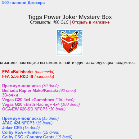
500 талонов Джокера
Tiggs Power Joker Mystery Box
Стоимость:
400 G1C
|
Открыть в магазине
ом загадочном ящике вы сможете найти один из следующих предметов:
FFA «Bullshark»
(навсегда)
FFA 5.56 R&D III
(навсегда)
Премиум-подписка
(30 дней)
Bishada Rapier Mako/Kissaki
(90 дней)
3D-очки
Vegas G20 4x4 «Gumshoe»
(180 дней)
Vegas G20 «Birth Racing» 4x4
(180 дней)
OCA-EW 626-SD NFCP3
(30 дней)
Премиум-подписка
(15 дней)
ATAC 424 NFCP3
(15 дней)
Joker CR5
(15 дней)
Colby RSA «Hunter»
(15 дней)
Colby CSG «Country Gent»
(15 дней)