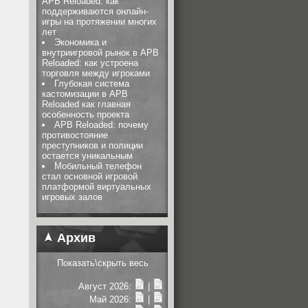
APB Reloaded: как
поддерживаются онлайн-
игры на протяжении многих
лет
Экономика и
внутриигровой рынок в APB
Reloaded: как устроена
торговля между игроками
Глубокая система
кастомизации в APB
Reloaded как главная
особенность проекта
APB Reloaded: почему
противостояние
преступников и полиции
остается уникальным
Мобильный телефон
стал основной игровой
платформой виртуальных
игровых залов
Архив
Показать\скрыть весь
Август 2026:
|
Май 2026:
|