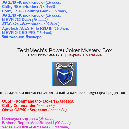
JG 1140 «Knock Knock»
(15 дней)
Colby RSA «Hunter»
(15 дней)
Colby CSG «Country Gent»
(15 дней)
JG 1140 «Knock Knock»
(15 дней)
N-HVR 762 Dvah
(15 дней)
ATAC 424 «Watchman»
(15 дней)
Agrotech ACES Rifle R&D III
(15 дней)
N-HVR 243 SD PR3
(15 дней)
500 талонов Джокера
TechMech's Power Joker Mystery Box
Стоимость:
400 G1C
|
Открыть в магазине
ом загадочном ящике вы сможете найти один из следующих предметов:
OCSP «Kommandant» (Joker)
(навсегда)
Colby Commander
(навсегда)
Obeya CAP40 «Sergeant»
(навсегда)
Премиум-подписка
(30 дней)
Bishada Rapier Mako/Kissaki
(90 дней)
Vegas G20 4x4 «Gumshoe»
(180 дней)