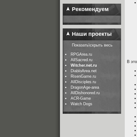
Рекомендуем
Наши проекты
Показать\скрыть весь
RPGArea.ru
AllSacred.ru
В эт
Witcher.net.ru
DiabloArea.net
RisenGame.ru
AllDisciples.ru
DragonAge-area
AllDishonored.ru
ACR-Game
Watch Dogs