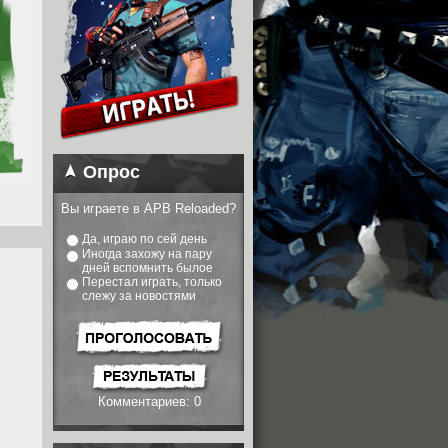
Опрос
Вы играете в APB Reloaded?
Да, играю по сей день
Иногда захожу на пару
дней вспомнить былое
Перестал играть, только
слежу за новостями
Комментариев: 0