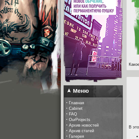
Како
Меню
·
Главная
·
Cabinet
·
FAQ
·
OurProjects
·
Архив новостей
В эт
·
Архив статей
·
Галерея