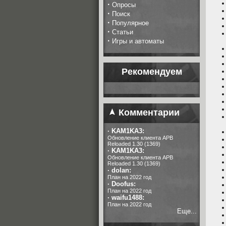
·
Опросы
·
Поиск
·
Популярное
·
Статьи
·
Игры и автоматы
Рекомендуем
Комментарии
·
KAM1KA3:
Обновление клиента APB
Reloaded 1.30 (1369)
·
KAM1KA3:
Обновление клиента APB
Reloaded 1.30 (1369)
·
dolan:
План на 2022 год
·
Doofus:
План на 2022 год
·
waifu1488:
План на 2022 год
Еще...