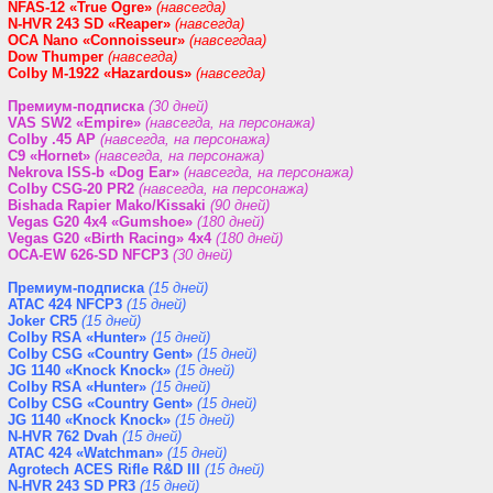
NFAS-12 «True Ogre»
(навсегда)
N-HVR 243 SD «Reaper»
(навсегда)
OCA Nano «Connoisseur»
(навсегдаа)
Dow Thumper
(навсегда)
Colby M-1922 «Hazardous»
(навсегда)
Премиум-подписка
(30 дней)
VAS SW2 «Empire»
(навсегда, на персонажа)
Colby .45 AP
(навсегда, на персонажа)
C9 «Hornet»
(навсегда, на персонажа)
Nekrova ISS-b «Dog Ear»
(навсегда, на персонажа)
Colby CSG-20 PR2
(навсегда, на персонажа)
Bishada Rapier Mako/Kissaki
(90 дней)
Vegas G20 4x4 «Gumshoe»
(180 дней)
Vegas G20 «Birth Racing» 4x4
(180 дней)
OCA-EW 626-SD NFCP3
(30 дней)
Премиум-подписка
(15 дней)
ATAC 424 NFCP3
(15 дней)
Joker CR5
(15 дней)
Colby RSA «Hunter»
(15 дней)
Colby CSG «Country Gent»
(15 дней)
JG 1140 «Knock Knock»
(15 дней)
Colby RSA «Hunter»
(15 дней)
Colby CSG «Country Gent»
(15 дней)
JG 1140 «Knock Knock»
(15 дней)
N-HVR 762 Dvah
(15 дней)
ATAC 424 «Watchman»
(15 дней)
Agrotech ACES Rifle R&D III
(15 дней)
N-HVR 243 SD PR3
(15 дней)