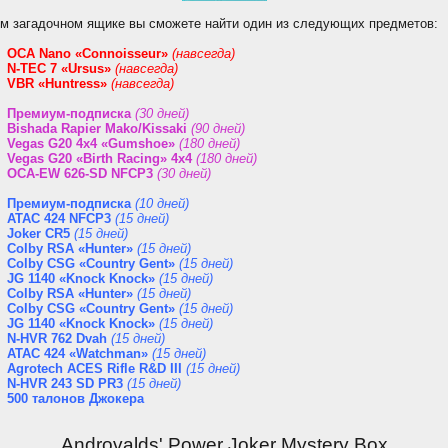
ом загадочном ящике вы сможете найти один из следующих предметов:
OCA Nano «Connoisseur»
(навсегда)
N-TEC 7 «Ursus»
(навсегда)
VBR «Huntress»
(навсегда)
Премиум-подписка
(30 дней)
Bishada Rapier Mako/Kissaki
(90 дней)
Vegas G20 4x4 «Gumshoe»
(180 дней)
Vegas G20 «Birth Racing» 4x4
(180 дней)
OCA-EW 626-SD NFCP3
(30 дней)
Премиум-подписка
(10 дней)
ATAC 424 NFCP3
(15 дней)
Joker CR5
(15 дней)
Colby RSA «Hunter»
(15 дней)
Colby CSG «Country Gent»
(15 дней)
JG 1140 «Knock Knock»
(15 дней)
Colby RSA «Hunter»
(15 дней)
Colby CSG «Country Gent»
(15 дней)
JG 1140 «Knock Knock»
(15 дней)
N-HVR 762 Dvah
(15 дней)
ATAC 424 «Watchman»
(15 дней)
Agrotech ACES Rifle R&D III
(15 дней)
N-HVR 243 SD PR3
(15 дней)
500 талонов Джокера
Androvalds' Power Joker Mystery Box