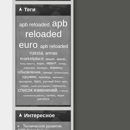
Теги
apb
apb reloaded
,
reloaded
euro
apb reloaded
,
russia
armas
,
marketplace
,
,
,
акция
армас
,
,
ивент
,
,
видео
блиц-новости
иннова
,
,
,
новинка
конкурс
комплект
обновление
,
,
,
одежда
оптимизация
оружие
,
,
,
перевод
перманент
,
,
,
приз
праздник
русский блог apb
,
,
,
скидки
скриншоты
скины для оружия
список изменений
,
,
статья
,
,
ящик
халява
технические работы
джокера
Интересное
Техническое развитие