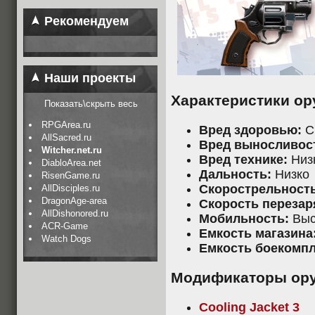
Рекомендуем
Наши проекты
Характеристики ор
Показать\скрыть весь
RPGArea.ru
Вред здоровью:
С
AllSacred.ru
Вред выносливос
Witcher.net.ru
Вред технике:
Низ
DiabloArea.net
Дальность:
Низко
RisenGame.ru
Скорострельность
AllDisciples.ru
DragonAge-area
Скорость перезар
AllDishonored.ru
Мобильность:
Выс
ACR-Game
Емкость магазина
Watch Dogs
Емкость боекомпл
Модификаторы ор
Cooling Jacket 3