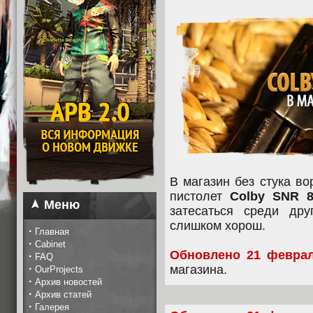
В магазин без стука в
пистолет
Colby SNR 8
Меню
затесаться среди дру
слишком хорош.
·
Главная
·
Cabinet
Обновлено 21 феврал
·
FAQ
·
магазина.
OurProjects
·
Архив новостей
·
Архив статей
·
Галерея