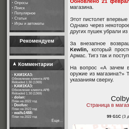
Обновлено 21 феврал
·
Опросы
магазина.
·
Поиск
·
Популярное
·
Статьи
Этот пистолет впервы
·
Игры и автоматы
Однако через некотор
других пушек убрали из
Рекомендуем
За внезапное возвра
Kewlin,
который прос
Армас. Тигз так и посту
Комментарии
На вопрос «А зачем 
оружие из магазина?» Т
·
KAM1KA3:
Обновление клиента APB
указаниям сверху.
Reloaded 1.30 (1369)
·
KAM1KA3:
Обновление клиента APB
Reloaded 1.30 (1369)
Colb
·
dolan:
План на 2022 год
Страница в мага
·
Doofus:
План на 2022 год
·
waifu1488:
99 G1C
(3 д
План на 2022 год
Еще...