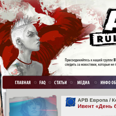
APB Европа
/
К
Ивент «День 