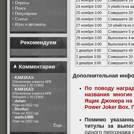
23 ноября 3:00
Совершите 10 
·
Опросы
24 ноября 3:00
5 убийств из а
·
Поиск
·
25 ноября 3:00
Совершите 20 
Популярное
·
Статьи
26 ноября 3:00
Совершите 30 
·
Игры и автоматы
27 ноября 3:00
10 убийств из 
28 ноября 3:00
Совершите 5 у
29 ноября 3:00
Выполните 4 м
Рекомендуем
30 ноября 3:00
Выполните 6 м
1 декабря 3:00
Совершите 40 
2 декабря 3:00
Совершите 20 
3 декабря 3:00
Совершите 30 
Комментарии
Дополнительная инфо
·
KAM1KA3:
Обновление клиента APB
Reloaded 1.30 (1369)
По поводу наград
·
KAM1KA3:
Обновление клиента APB
названия многие
Reloaded 1.30 (1369)
Ящик Джокера на 
·
dolan:
План на 2022 год
Power Joker Box. 
·
Doofus:
План на 2022 год
·
waifu1488:
Помимо указанн
План на 2022 год
Еще...
титулы за выпол
одного персонажа н