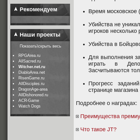
Рекомендуем
Время московское 
Убийства не уникал
игроков несколько 
Наши проекты
Убийства в Бойцов
Показать\скрыть весь
RPGArea.ru
Для выполнения за
AllSacred.ru
играть в Дело
Witcher.net.ru
Засчитываются тол
DiabloArea.net
RisenGame.ru
Прогресс задани
AllDisciples.ru
DragonAge-area
странице магазина
AllDishonored.ru
ACR-Game
Подробнее о наградах:
Watch Dogs
Преимущества премиу
Что такое JT?