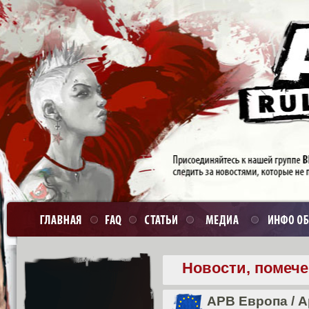
Новости, помеч
APB Европа
/
А