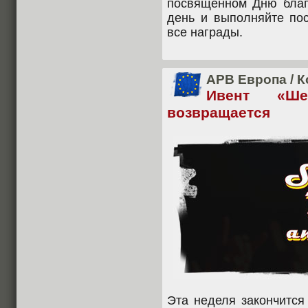
посвящённом Дню благ
день и выполняйте пос
все награды.
APB Европа
/
К
Ивент «Ше
возвращается
Эта неделя закончитс