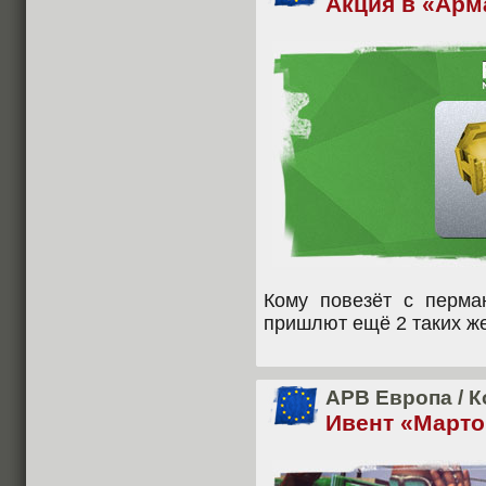
Акция в «Арм
Кому повезёт с перма
пришлют ещё 2 таких же
APB Европа
/
К
Ивент «Марто