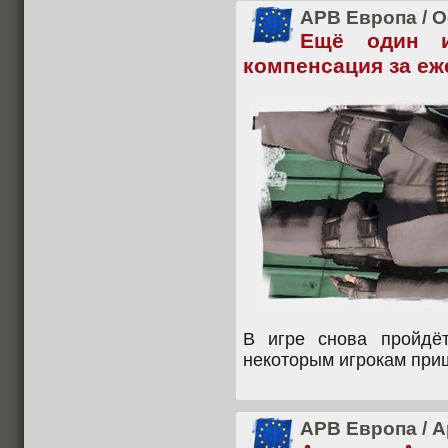
APB Европа
/
О
Ещё один и
компенсация за е
В игре снова пройдё
некоторым игрокам при
APB Европа
/
А