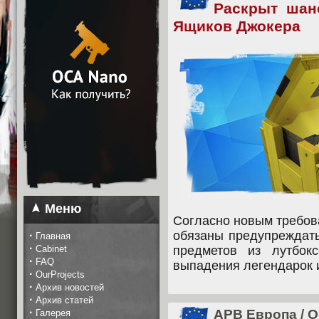
Раскрыт шан
Ящиков Джокера
Меню
Согласно новым требов
обязаны предупреждать
·
Главная
·
Cabinet
предметов из лутбок
·
FAQ
выпадения легендарок 
·
OurProjects
·
Архив новостей
·
Архив статей
·
APB Европа
/
О
Галерея