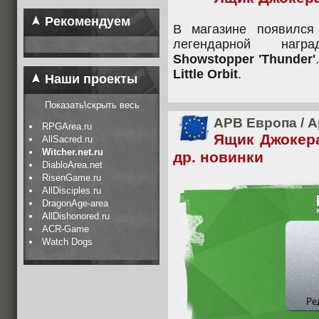
Рекомендуем
В магазине появился
легендарной награ
Showstopper 'Thunder'
Little Orbit
.
Наши проекты
Показать\скрыть весь
APB Европа
/
А
RPGArea.ru
Ящик Джокер
AllSacred.ru
Witcher.net.ru
др. новинки
DiabloArea.net
RisenGame.ru
AllDisciples.ru
DragonAge-area
AllDishonored.ru
ACR-Game
Watch Dogs