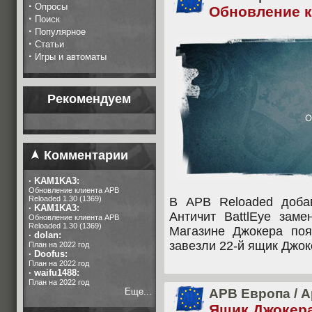
·
Опросы
Обновление кл
·
Поиск
·
Популярное
·
Статьи
·
Игры и автоматы
Рекомендуем
Комментарии
·
KAM1KA3:
Обновление клиента APB
Reloaded 1.30 (1369)
В APB Reloaded доба
·
KAM1KA3:
Античит BattlEye заме
Обновление клиента APB
Reloaded 1.30 (1369)
Магазине Джокера по
·
dolan:
завезли 22-й ящик Джок
План на 2022 год
·
Doofus:
План на 2022 год
·
waifu1488:
План на 2022 год
Еще...
APB Европа
/
А
Ящик Джокера