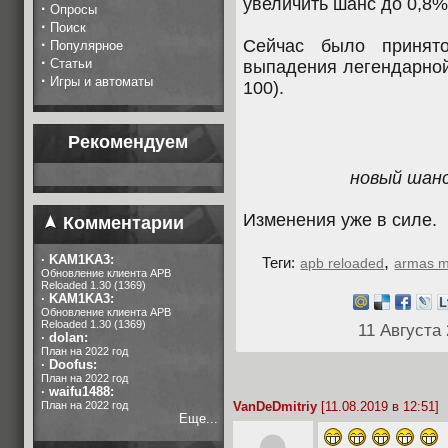
увеличить шанс до 0,8% 
·
Опросы
·
Поиск
·
Сейчас было принято
Популярное
·
Статьи
выпадения легендарной
·
Игры и автоматы
100).
Рекомендуем
новый шанс
Изменения уже в силе.
Комментарии
·
KAM1KA3:
,
Теги:
apb reloaded
armas m
Обновление клиента APB
Reloaded 1.30 (1369)
·
KAM1KA3:
Обновление клиента APB
Reloaded 1.30 (1369)
11 Августа
·
dolan:
План на 2022 год
·
Doofus:
План на 2022 год
·
waifu1488:
План на 2022 год
VanDeDmitriy
[11.08.2019 в 12:51]
Еще...