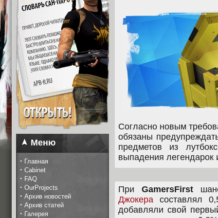
Согласно новым требов
обязаны предупреждать
Меню
предметов из лутбок
выпадения легендарок 
·
Главная
·
Cabinet
·
FAQ
·
OurProjects
При
GamersFirst
шанс
·
Архив новостей
Джокера
составлял 0,
·
Архив статей
добавляли свой перв
·
Галерея