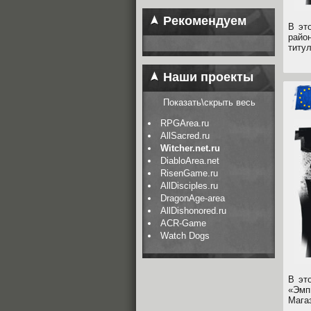
Рекомендуем
В эт
райо
титу
Наши проекты
Показать\скрыть весь
RPGArea.ru
AllSacred.ru
Witcher.net.ru
DiabloArea.net
RisenGame.ru
AllDisciples.ru
DragonAge-area
AllDishonored.ru
ACR-Game
Watch Dogs
В эт
«Эмп
Мага