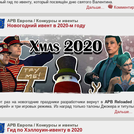
ный гид по ивенту, который посвящён дню святого Валентина.
Дальше...
Комментир
APB Европа
/
Конкурсы и ивенты
Новогодний ивент в 2020-м году
от раз на новогодние праздники разработчики вернут в
APB Reloaded
ирей» и три игровых режима. Из наград только талоны Джокера и титулы
Дальше...
APB Европа
/
Конкурсы и ивенты
Гид по Хэллоуин-ивенту в 2020