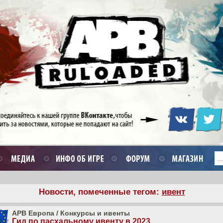
Новости, помеченные тегом:
ивент
APB Европа
/
Конкурсы и ивенты
Гид по пасхальному ивенту в 2023