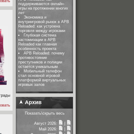
овать
поддерживаются онлайн-
игры на протяжении многих
лет
Экономика и
внутриигровой рынок в APB
Reloaded: как устроена
торговля между игроками
Глубокая система
кастомизации в APB
Reloaded как главная
особенность проекта
APB Reloaded: почему
противостояние
преступников и полиции
остается уникальным
Мобильный телефон
стал основной игровой
платформой виртуальных
игровых залов
грады
Архив
овать
Показать\скрыть весь
Август 2026:
|
Май 2026:
|