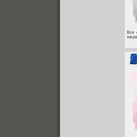
Вся 
нагр