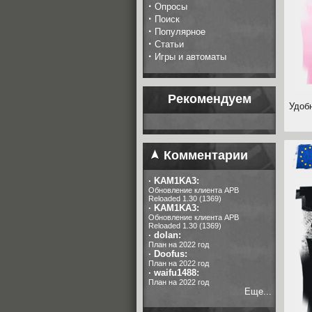
·
Опросы
·
Поиск
·
Популярное
·
Статьи
·
Игры и автоматы
Рекомендуем
Удоб
Комментарии
·
KAM1KA3:
Обновление клиента APB
Reloaded 1.30 (1369)
·
KAM1KA3:
Обновление клиента APB
Reloaded 1.30 (1369)
·
dolan:
План на 2022 год
·
Doofus:
План на 2022 год
·
waifu1488:
План на 2022 год
Еще...