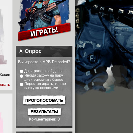
Опрос
Вы играете в APB Reloaded?
Да, играю по сей день
Какие
Иногда захожу на пару
дней вспомнить былое
Перестал играть, только
овать
слежу за новостями
Комментариев: 0