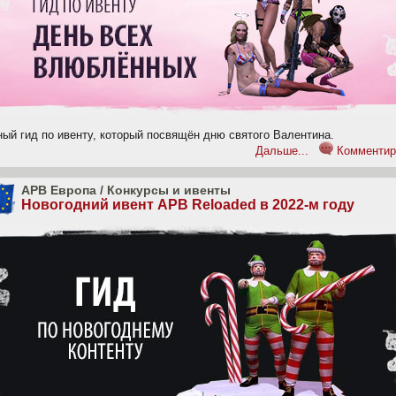
ный гид по ивенту, который посвящён дню святого Валентина.
Дальше...
Комментир
APB Европа
/
Конкурсы и ивенты
Новогодний ивент APB Reloaded в 2022-м году