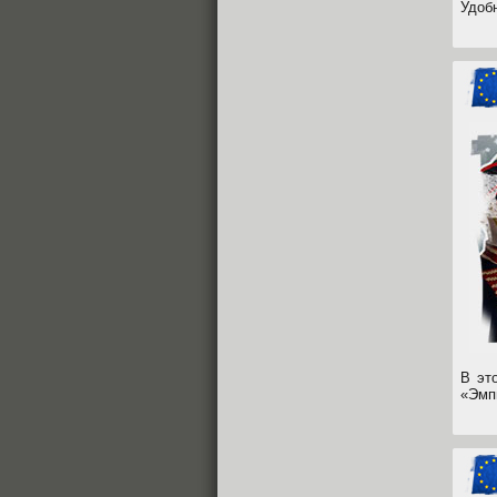
Удоб
В эт
«Эмп