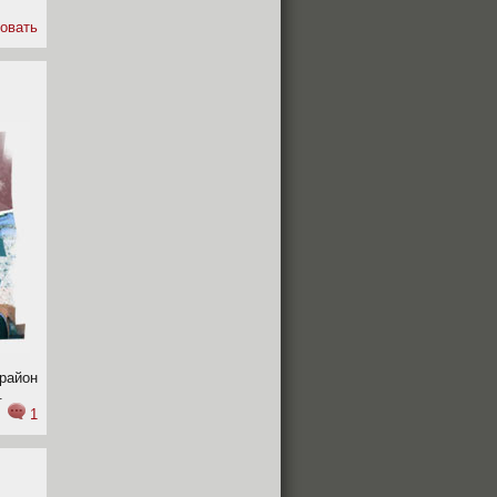
овать
район
.
1