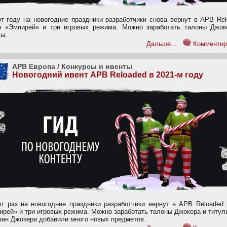
от году на новогодние праздники разработчики снова вернут в APB Re
н «Эмпирей» и три игровых режима. Можно заработать талоны Джок
лы.
Дальше...
Комментир
APB Европа
/
Конкурсы и ивенты
Новогодний ивент APB Reloaded в 2021-м году
от раз на новогодние праздники разработчики вернут в APB Reloaded 
ирей» и три игровых режима. Можно заработать талоны Джокера и титул
зин Джокера добавили много новых предметов.