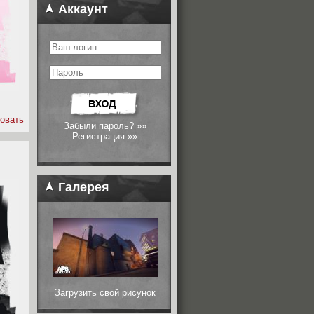
Аккаунт
овать
Забыли пароль? »»
Регистрация »»
Галерея
Загрузить свой рисунок