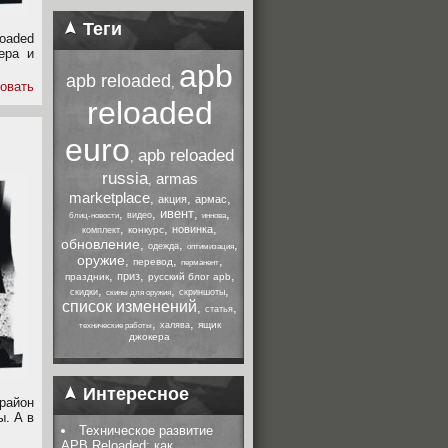
Теги
loaded
ера и
apb
apb reloaded
,
овать
reloaded
euro
apb reloaded
,
russia
armas
,
marketplace
,
,
,
акция
армас
,
,
ивент
,
,
видео
блиц-новости
иннова
,
,
,
новинка
конкурс
комплект
обновление
,
,
,
одежда
оптимизация
оружие
,
,
,
перевод
перманент
,
,
,
приз
праздник
русский блог apb
,
,
,
скидки
скриншоты
скины для оружия
список изменений
,
,
статья
,
,
ящик
халява
технические работы
джокера
Интересное
район
ы. А в
Техническое развитие
APB Reloaded: как