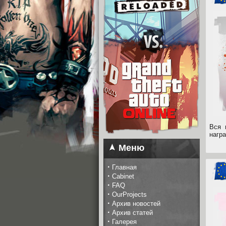
Вся 
нагр
Меню
·
Главная
·
Cabinet
·
FAQ
·
OurProjects
·
Архив новостей
·
Архив статей
·
Галерея