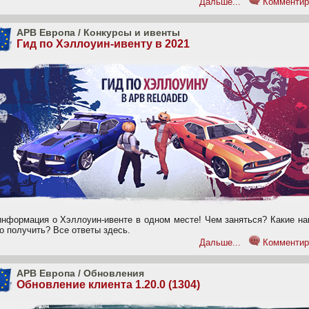
Дальше...
Комментир
APB Европа
/
Конкурсы и ивенты
Гид по Хэллоуин-ивенту в 2021
информация о Хэллоуин-ивенте в одном месте! Чем заняться? Какие на
о получить? Все ответы здесь.
Дальше...
Комментир
APB Европа
/
Обновления
Обновление клиента 1.20.0 (1304)