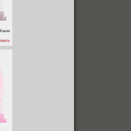
Какие
овать