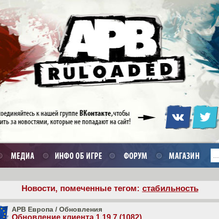
Новости, помеченные тегом:
стабильность
APB Европа
/
Обновления
Обновление клиента 1.19.7 (1082)