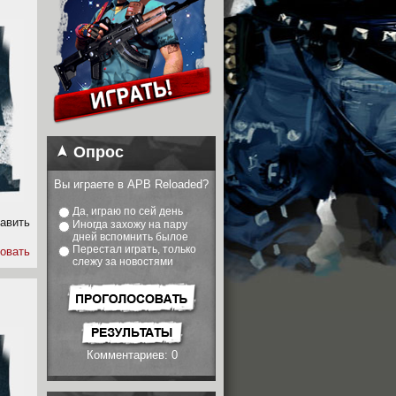
Опрос
Вы играете в APB Reloaded?
Да, играю по сей день
авить
Иногда захожу на пару
дней вспомнить былое
Перестал играть, только
овать
слежу за новостями
Комментариев: 0