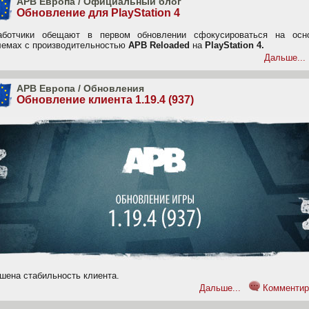
APB Европа
/
Официальный блог
Обновление для PlayStation 4
аботчики обещают в первом обновлении сфокусироваться на осн
лемах с производительностью
APB Reloaded
на
PlayStation 4.
Дальше...
APB Европа
/
Обновления
Обновление клиента 1.19.4 (937)
шена стабильность клиента.
Дальше...
Комментир