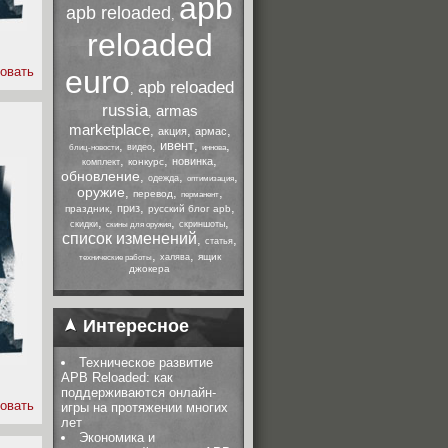
apb
apb reloaded
,
reloaded
овать
euro
apb reloaded
,
russia
armas
,
marketplace
,
,
,
акция
армас
,
,
ивент
,
,
видео
блиц-новости
иннова
,
,
,
новинка
конкурс
комплект
обновление
,
,
,
одежда
оптимизация
оружие
,
,
,
перевод
перманент
,
,
,
приз
праздник
русский блог apb
,
,
,
скидки
скриншоты
скины для оружия
список изменений
,
,
статья
,
,
ящик
халява
технические работы
джокера
Интересное
Техническое развитие
APB Reloaded: как
поддерживаются онлайн-
овать
игры на протяжении многих
лет
Экономика и