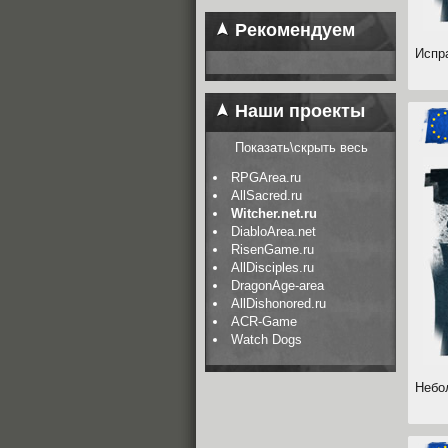
Рекомендуем
Испр
Наши проекты
Показать\скрыть весь
RPGArea.ru
AllSacred.ru
Witcher.net.ru
DiabloArea.net
RisenGame.ru
AllDisciples.ru
DragonAge-area
AllDishonored.ru
ACR-Game
Watch Dogs
Небо