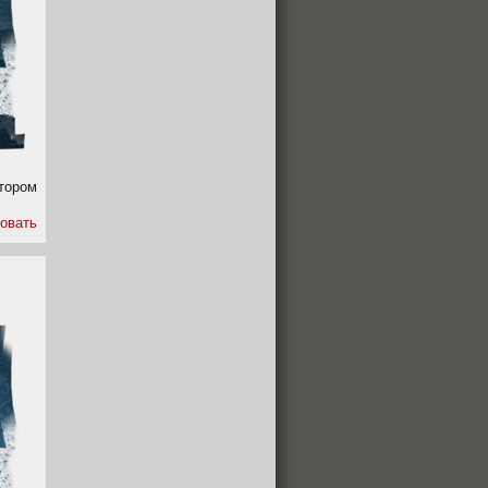
тором
овать