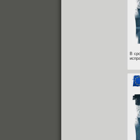
В ср
испр