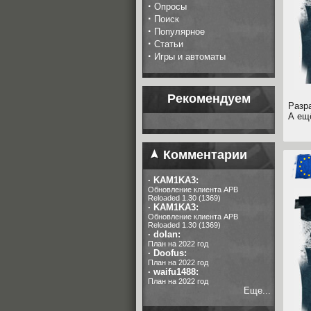
·
Опросы
·
Поиск
·
Популярное
·
Статьи
·
Игры и автоматы
Рекомендуем
Разр
А ещ
Комментарии
·
KAM1KA3:
Обновление клиента APB
Reloaded 1.30 (1369)
·
KAM1KA3:
Обновление клиента APB
Reloaded 1.30 (1369)
·
dolan:
План на 2022 год
·
Doofus:
План на 2022 год
·
waifu1488:
План на 2022 год
Еще...