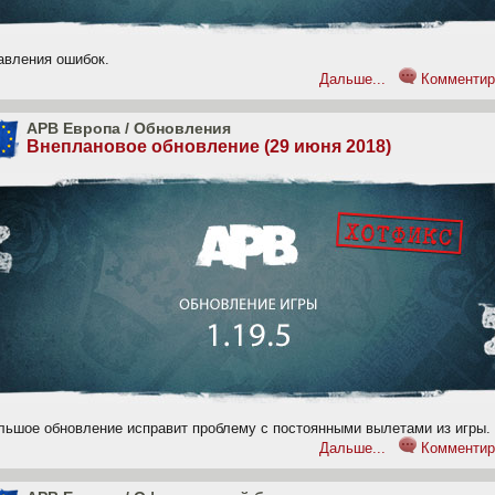
авления ошибок.
Дальше...
Комментир
APB Европа
/
Обновления
Внеплановое обновление (29 июня 2018)
льшое обновление исправит проблему с постоянными вылетами из игры.
Дальше...
Комментир