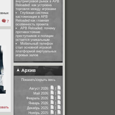
внутриигровой рынок в APB
Reloaded: как устроена
торговля между игроками
Глубокая система
овных
кастомизации в APB
Reloaded как главная
7
особенность проекта
APB Reloaded: почему
противостояние
преступников и полиции
остается уникальным
Мобильный телефон
стал основной игровой
платформой виртуальных
игровых залов
Архив
Показать\скрыть весь
Август 2026:
|
Май 2026:
|
Февраль 2026:
|
Январь 2026:
|
овать
Декабрь 2025:
|
Ноябрь 2025:
|