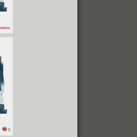
овать
5