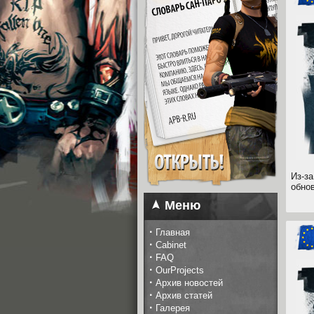
Из-з
обнов
Меню
·
Главная
·
Cabinet
·
FAQ
·
OurProjects
·
Архив новостей
·
Архив статей
·
Галерея