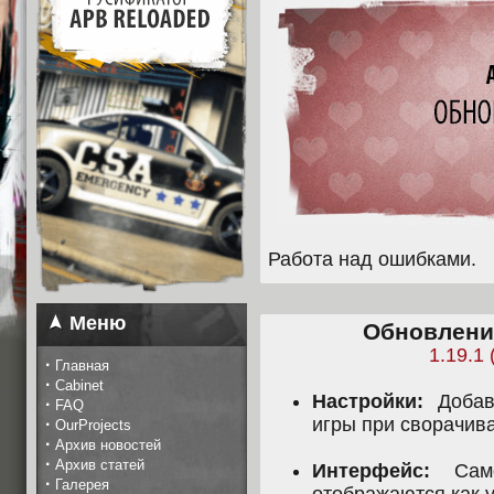
Работа над ошибками.
Меню
Обновление
1.19.1 
·
Главная
·
Cabinet
Настройки:
Добавл
·
FAQ
игры при сворачива
·
OurProjects
·
Архив новостей
·
Архив статей
Интерфейс:
Само
·
Галерея