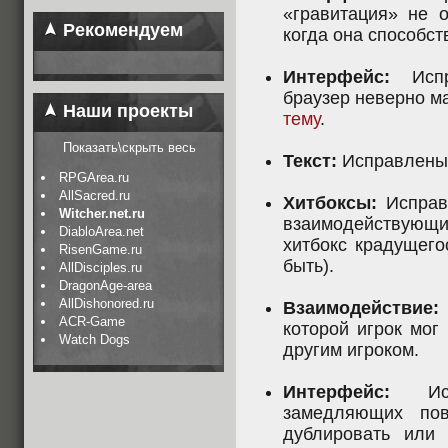
«гравитация» не о
Рекомендуем
когда она способст
Интерфейс:
Испра
браузер неверно м
Наши проекты
тему
.
Показать\скрыть весь
Текст:
Исправлены 
RPGArea.ru
AllSacred.ru
Хитбоксы:
Исправл
Witcher.net.ru
взаимодействующ
DiabloArea.net
хитбокс крадущего
RisenGame.ru
быть).
AllDisciples.ru
DragonAge-area
AllDishonored.ru
Взаимодействие:
ACR-Game
которой игрок мог
Watch Dogs
другим игроком.
Интерфейс:
Испр
замедляющих по
дублировать или 