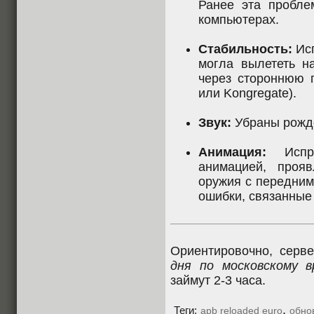
Ранее эта пробл
компьютерах.
Стабильность:
Исп
могла вылететь н
через стороннюю 
или Kongregate).
Звук:
Убраны рожде
Анимация:
Испра
анимацией, проя
оружия с передним
ошибки, связанные 
Ориентировочно, сер
дня по московскому в
займут 2-3 часа.
,
Теги:
apb reloaded euro
обно