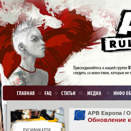
APB Европа
/
О
Обновление кл