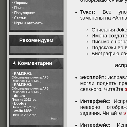
отображаются как уб
·
Опросы
·
Поиск
Текст:
Все упом
·
Популярное
заменены на «Armas
·
Статьи
·
Игры и автоматы
Описания Joke
Имена создате
Рекомендуем
Письма с нагр
Подсказки во в
Биографию свя
Комментарии
Испр
·
KAM1KA3:
Эксплойт:
Исправле
Обновление клиента APB
Reloaded 1.30 (1369)
могли поднять пре
·
KAM1KA3:
связного. Читайте
Обновление клиента APB
Reloaded 1.30 (1369)
·
dolan:
План на 2022 год
Интерфейс:
Испра
·
Doofus:
неверно отобра
План на 2022 год
·
waifu1488:
задания. Читайте
э
План на 2022 год
Еще...
Интерфейс:
Испра