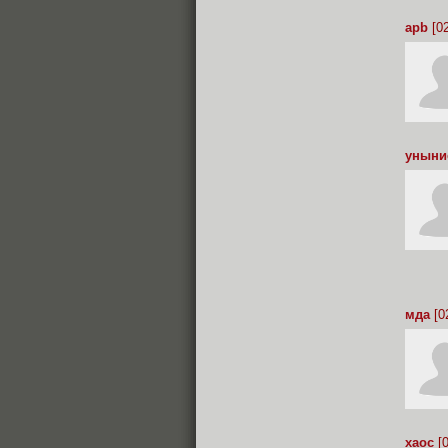
apb
[02
уныни
мда
[0
xaoc
[0