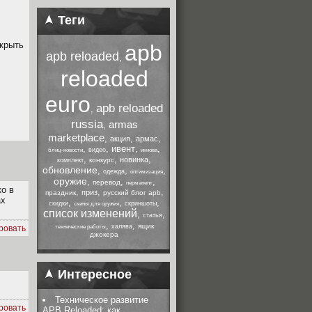
Теги
крыть
apb
apb reloaded
,
reloaded
euro
apb reloaded
,
russia
armas
,
marketplace
,
,
,
акция
армас
,
,
ивент
,
,
видео
блиц-новости
иннова
,
,
,
новинка
конкурс
комплект
обновление
,
,
,
одежда
оптимизация
оружие
,
,
,
перевод
перманент
ко в
,
,
,
приз
праздник
русский блог apb
ах
,
,
,
скидки
скриншоты
скины для оружия
список изменений
,
,
статья
,
,
ящик
халява
ровать
технические работы
джокера
Интересное
Техническое развитие
ровать
APB Reloaded: как