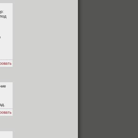
р:
 под
е
ровать
ние
ад.
ровать