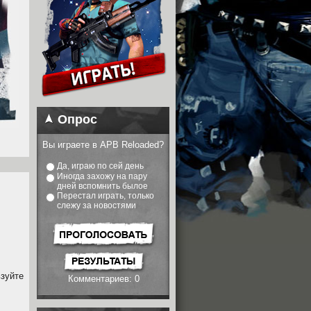
Опрос
Вы играете в APB Reloaded?
Да, играю по сей день
Иногда захожу на пару
дней вспомнить былое
Перестал играть, только
слежу за новостями
ьзуйте
Комментариев: 0