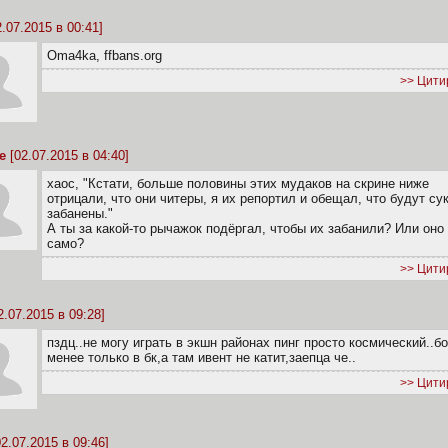
.07.2015 в 00:41]
Oma4ka, ffbans.org
>> Цити
е
[02.07.2015 в 04:40]
xaoc, "Кстати, больше половины этих мудаков на скрине ниже
отрицали, что они читеры, я их репортил и обещал, что будут су
забанены."
А ты за какой-то рычажок подёргал, чтобы их забанили? Или оно
само?
>> Цити
2.07.2015 в 09:28]
пздц..не могу играть в экшн районах пинг просто космический..б
менее только в бк,а там ивент не катит,заепца че..
>> Цити
2.07.2015 в 09:46]