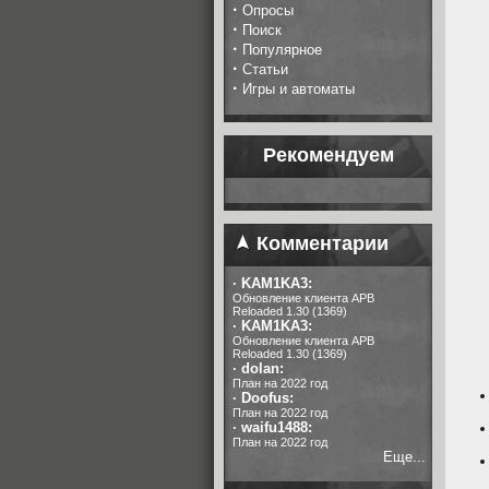
·
Опросы
·
Поиск
·
Популярное
·
Статьи
·
Игры и автоматы
Рекомендуем
Комментарии
·
KAM1KA3:
Обновление клиента APB
Reloaded 1.30 (1369)
·
KAM1KA3:
Обновление клиента APB
Reloaded 1.30 (1369)
·
dolan:
План на 2022 год
·
Doofus:
План на 2022 год
·
waifu1488:
План на 2022 год
Еще...