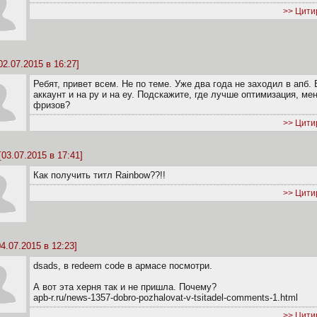
>> Цити
02.07.2015 в 16:27]
Ребят, привет всем. Не по теме. Уже два года не заходил в апб. 
аккаунт и на ру и на еу. Подскажите, где лучше оптимизация, ме
фризов?
>> Цити
[03.07.2015 в 17:41]
Как получить титл Rainbow??!!
>> Цити
4.07.2015 в 12:23]
dsads, в redeem code в армасе посмотри.
А вот эта херня так и не пришла. Почему?
apb-r.ru/news-1357-dobro-pozhalovat-v-tsitadel-comments-1.html
>> Цити