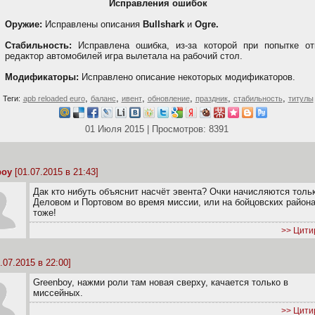
Исправления ошибок
Оружие:
Исправлены описания
Bullshark
и
Ogre.
Стабильность:
Исправлена ошибка, из-за которой при попытке от
редактор автомобилей игра вылетала на рабочий стол.
Модификаторы:
Исправлено описание некоторых модификаторов.
,
,
,
,
,
,
Теги:
apb reloaded euro
баланс
ивент
обновление
праздник
стабильность
титулы
01 Июля 2015 | Просмотров: 8391
boy
[01.07.2015 в 21:43]
Дак кто нибуть объяснит насчёт эвента? Очки начисляются толь
Деловом и Портовом во время миссии, или на бойцовских район
тоже!
>> Цити
.07.2015 в 22:00]
Greenboy, нажми роли там новая сверху, качается только в
миссейных.
>> Цити