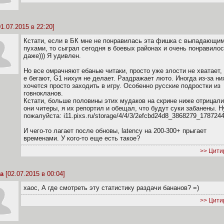
1.07.2015 в 22:20]
Кстати, если в БК мне не понравилась эта фишка с выпадающи
пухами, то сыграл сегодня в боевых районах и очень понравило
даже))) Я удивлен.
Но все омрачняют ебаные читаки, просто уже злости не хватает,
е бегают, G1 нихуя не делает. Раздражает люто. Иногда из-за ни
хочется просто заходить в игру. Особенно русские подростки из
говнокланов.
Кстати, больше половины этих мудаков на скрине ниже отрицали
они читеры, я их репортил и обещал, что будут суки забанены. Н
пожалуйста: i11.pixs.ru/storage/4/4/3/2efcbd24d8_3868279_1787244
И чего-то лагает после обновы, latency на 200-300+ прыгает
временами. У кого-то еще есть такое?
>> Цити
a
[02.07.2015 в 00:04]
xaoc, А где смотреть эту статистику раздачи бананов? =)
>> Цити