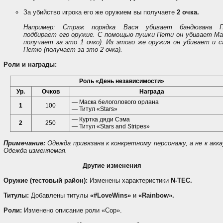
За убийство игрока его же оружием вы получаете
2 очка.
Например: Страж порядка Вася убивает бандюгана 
подбирает его оружие. С помощью пушки Пети он убивает Ма
получает за это 1 очко). Из этого же оружия он убивает и с
Петю (получает за это 2 очка).
Роли и награды:
Роль «День независимости»
Ур.
Очков
Награда
— Маска белоголового орлана
1
100
— Титул «Stars»
— Куртка дяди Сэма
2
250
— Титул «Stars and Stripes»
Примечание:
Одежда привязана к конкретному персонажу, а не к акк
Одежда изменяемая.
Другие изменения
Оружие (тестовый район):
Изменены характеристики
N-TEC.
Титулы:
Добавлены титулы
«#LoveWins»
и
«Rainbow».
Роли:
Изменено описание роли «Cop».