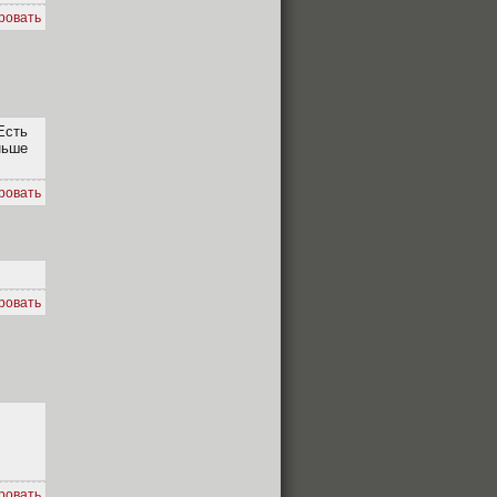
ровать
Есть
ньше
ровать
ровать
ровать