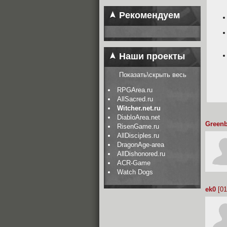
Рекомендуем
Наши проекты
Показать\скрыть весь
RPGArea.ru
AllSacred.ru
Witcher.net.ru
DiabloArea.net
Green
RisenGame.ru
AllDisciples.ru
DragonAge-area
AllDishonored.ru
ACR-Game
Watch Dogs
ek0
[01