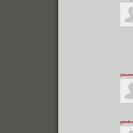
уныни
gendo