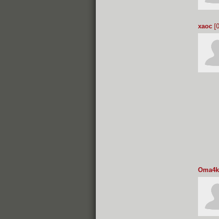
xaoc
[0
Oma4k