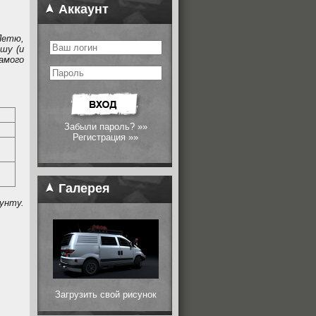
Аккаунт
Петю,
шу (и
амого
Забыли пароль? »»
Регистрация »»
Галерея
аунту.
Загрузить свой рисунок