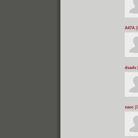
A47A
[
dsads
xaoc
[0