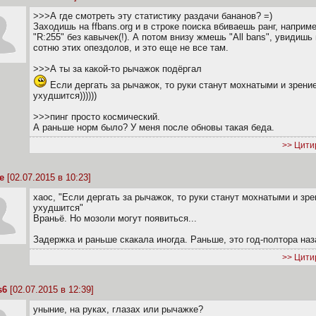
>>>А где смотреть эту статистику раздачи бананов? =)
Заходишь на ffbans.org и в строке поиска вбиваешь ранг, наприме
"R:255" без кавычек(!). А потом внизу жмешь "All bans", увидишь
сотню этих опездолов, и это еще не все там.
>>>А ты за какой-то рычажок подёргал
Если дергать за рычажок, то руки станут мохнатыми и зрени
ухудшитcя))))))
>>>пинг просто космический.
А раньше норм было? У меня после обновы такая беда.
>> Цити
е
[02.07.2015 в 10:23]
xaoc, "Если дергать за рычажок, то руки станут мохнатыми и зре
ухудшитcя"
Враньё. Но мозоли могут появиться...
Задержка и раньше скакала иногда. Раньше, это год-полтора наз
>> Цити
s6
[02.07.2015 в 12:39]
уныние, на руках, глазах или рычажке?