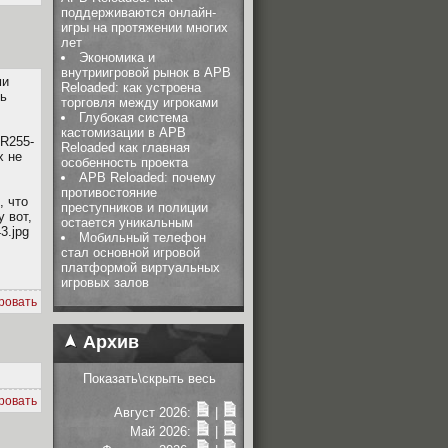
поддерживаются онлайн-
игры на протяжении многих
лет
Экономика и
внутриигровой рынок в APB
ми
Reloaded: как устроена
сь
торговля между игроками
Глубокая система
кастомизации в APB
 R255-
Reloaded как главная
х не
особенность проекта
APB Reloaded: почему
противостояние
, что
преступников и полиции
у вот,
остается уникальным
3.jpg
Мобильный телефон
стал основной игровой
платформой виртуальных
игровых залов
ровать
Архив
Показать\скрыть весь
ровать
Август 2026:
|
Май 2026:
|