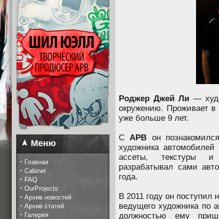
Роджер Джей Ли
— худо
окружению. Проживает в 
уже больше 9 лет.
С
APB
он познакомился
Меню
художника автомобилей
ассеты, текстуры и
·
Главная
разрабатывал сами авт
·
Cabinet
года.
·
FAQ
·
OurProjects
В 2011 году он поступил 
·
Архив новостей
·
ведущего художника по а
Архив статей
·
Галерея
должностью ему приш