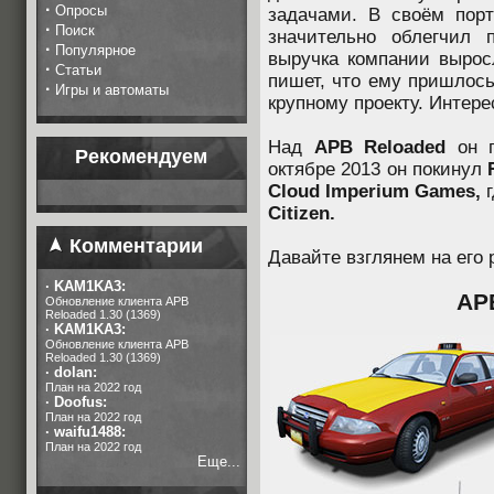
·
Опросы
задачами. В своём порт
·
Поиск
значительно облегчил 
·
Популярное
выручка компании вырос
·
Статьи
пишет, что ему пришлось
·
Игры и автоматы
крупному проекту. Интере
Над
APB Reloaded
он п
Рекомендуем
октябре 2013 он покинул
Cloud Imperium Games,
г
Citizen.
Комментарии
Давайте взглянем на его 
·
KAM1KA3:
AP
Обновление клиента APB
Reloaded 1.30 (1369)
·
KAM1KA3:
Обновление клиента APB
Reloaded 1.30 (1369)
·
dolan:
План на 2022 год
·
Doofus:
План на 2022 год
·
waifu1488:
План на 2022 год
Еще...