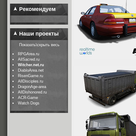
Рекомендуем
Наши проекты
Показать\скрыть весь
RPGArea.ru
AllSacred.ru
Witcher.net.ru
DiabloArea.net
RisenGame.ru
AllDisciples.ru
DragonAge-area
AllDishonored.ru
ACR-Game
Watch Dogs