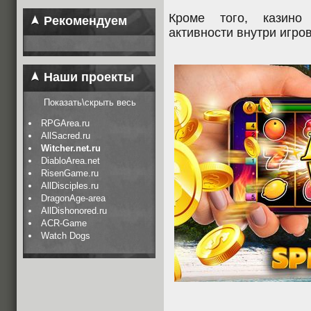
Кроме того, казино
Рекомендуем
активности внутри игро
Наши проекты
Показать\скрыть весь
RPGArea.ru
AllSacred.ru
Witcher.net.ru
DiabloArea.net
RisenGame.ru
AllDisciples.ru
DragonAge-area
AllDishonored.ru
ACR-Game
Watch Dogs