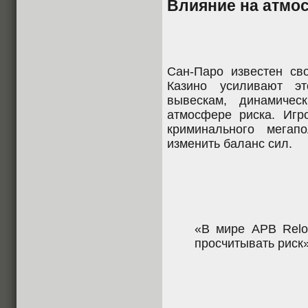
Влияние на атмо
Сан-Паро известен сво
Казино усиливают э
вывескам, динамичес
атмосфере риска. Игр
криминального мегап
изменить баланс сил.
«В мире APB Reloa
просчитывать риск»