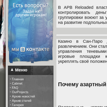
В APB Reloaded власт
контролировать де
группировки воюют за 
на развитие подпольных
Казино в Сан-Паро 
развлечением. Они ста
управления теневым
игровые площадки к
укреплять своё положен
Меню
·
Главная
·
Почему азартный
Cabinet
·
FAQ
·
OurProjects
·
Архив новостей
·
Архив статей
·
Галерея