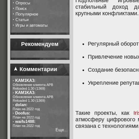
Подпольные игровы
·
Опросы
стабильный доход 
·
Поиск
крупными конфликтами.
·
Популярное
·
Статьи
·
Игры и автоматы
Регулярный оборот
Рекомендуем
Привлечение новых
Комментарии
Создание безопасн
·
KAM1KA3:
Укрепление репута
Обновление клиента APB
Reloaded 1.30 (1369)
·
KAM1KA3:
Обновление клиента APB
Reloaded 1.30 (1369)
·
dolan:
План на 2022 год
Такие проекты, как
Ir
·
Doofus:
План на 2022 год
атмосферу цифрового м
·
waifu1488:
связана с технологиями
План на 2022 год
Еще...