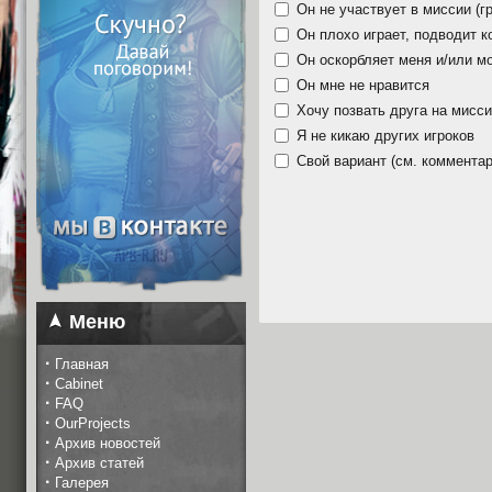
Он не участвует в миссии (гр
Он плохо играет, подводит 
Он оскорбляет меня и/или м
Он мне не нравится
Хочу позвать друга на мисс
Я не кикаю других игроков
Свой вариант (см. комментар
Меню
·
Главная
·
Cabinet
·
FAQ
·
OurProjects
·
Архив новостей
·
Архив статей
·
Галерея