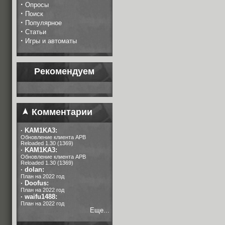
·
Опросы
·
Поиск
·
Популярное
·
Статьи
·
Игры и автоматы
Рекомендуем
Комментарии
·
KAM1KA3:
Обновление клиента APB
Reloaded 1.30 (1369)
·
KAM1KA3:
Обновление клиента APB
Reloaded 1.30 (1369)
·
dolan:
План на 2022 год
·
Doofus:
План на 2022 год
·
waifu1488:
План на 2022 год
Еще...