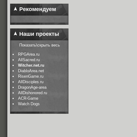
Рекомендуем
Наши проекты
Показать\скрыть весь
RPGArea.ru
AllSacred.ru
Witcher.net.ru
DiabloArea.net
RisenGame.ru
AllDisciples.ru
DragonAge-area
AllDishonored.ru
ACR-Game
Watch Dogs