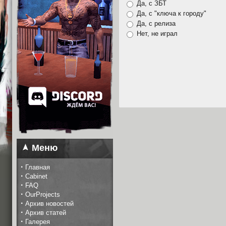
Да, с ЗБТ
Да, с "ключа к городу"
Да, с релиза
Нет, не играл
Меню
·
Главная
·
Cabinet
·
FAQ
·
OurProjects
·
Архив новостей
·
Архив статей
·
Галерея