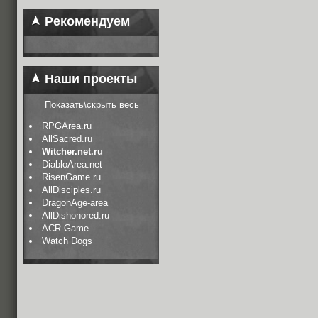
Рекомендуем
Наши проекты
Показать\скрыть весь
RPGArea.ru
AllSacred.ru
Witcher.net.ru
DiabloArea.net
RisenGame.ru
AllDisciples.ru
DragonAge-area
AllDishonored.ru
ACR-Game
Watch Dogs