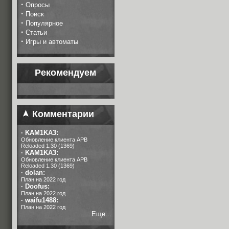
·
Опросы
·
Поиск
·
Популярное
·
Статьи
·
Игры и автоматы
Рекомендуем
Комментарии
·
KAM1KA3:
Обновление клиента APB
Reloaded 1.30 (1369)
·
KAM1KA3:
Обновление клиента APB
Reloaded 1.30 (1369)
·
dolan:
План на 2022 год
·
Doofus:
План на 2022 год
·
waifu1488:
План на 2022 год
Еще...