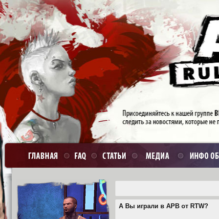
А Вы играли в APB от RTW?