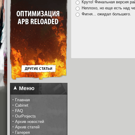
Круто! Финальная версия ра
Неплохо, но еще есть над ч
Фигня... ожидал большего.
Меню
·
Главная
·
Cabinet
·
FAQ
·
OurProjects
·
Архив новостей
·
Архив статей
·
Галерея