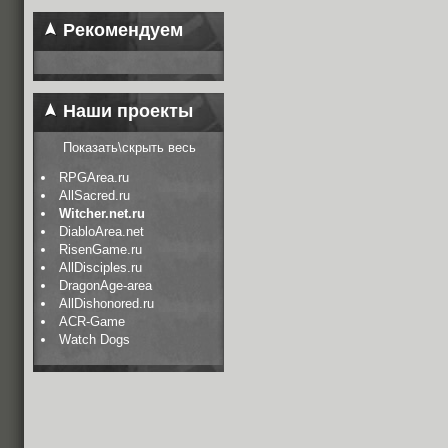
Рекомендуем
Наши проекты
Показать\скрыть весь
RPGArea.ru
AllSacred.ru
Witcher.net.ru
DiabloArea.net
RisenGame.ru
AllDisciples.ru
DragonAge-area
AllDishonored.ru
ACR-Game
Watch Dogs