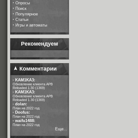
·
Опросы
·
Поиск
·
Популярное
·
Статьи
·
Игры и автоматы
Рекомендуем
Комментарии
·
KAM1KA3:
Обновление клиента APB
Reloaded 1.30 (1369)
·
KAM1KA3:
Обновление клиента APB
Reloaded 1.30 (1369)
·
dolan:
План на 2022 год
·
Doofus:
План на 2022 год
·
waifu1488:
План на 2022 год
Еще...