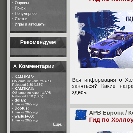
·
Опросы
·
Поиск
·
Популярное
·
Статьи
·
Игры и автоматы
Рекомендуем
Комментарии
·
KAM1KA3:
Вся информация о Хэл
Обновление клиента APB
Reloaded 1.30 (1369)
заняться? Какие наг
·
KAM1KA3:
здесь.
Обновление клиента APB
Reloaded 1.30 (1369)
·
dolan:
План на 2022 год
·
Doofus:
APB Европа
/
К
План на 2022 год
·
waifu1488:
Гид по Хэлло
План на 2022 год
Еще...