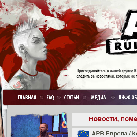
Новости, пом
APB Европа
/
К