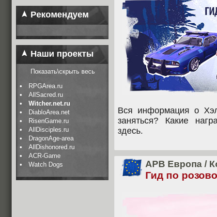
Рекомендуем
Наши проекты
Показать\скрыть весь
RPGArea.ru
AllSacred.ru
Witcher.net.ru
Вся информация о Хэл
DiabloArea.net
заняться? Какие наг
RisenGame.ru
AllDisciples.ru
здесь.
DragonAge-area
AllDishonored.ru
ACR-Game
APB Европа
/
К
Watch Dogs
Гид по розово