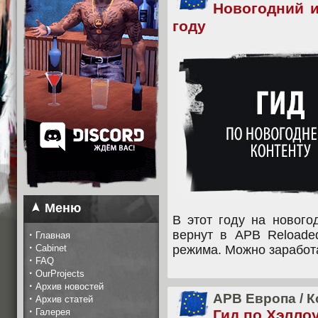
Новогодний и
году
Меню
В этот году на нового
вернут в APB Reloade
·
Главная
·
Cabinet
режима. Можно заработ
·
FAQ
·
OurProjects
·
Архив новостей
APB Европа
/
К
·
Архив статей
·
Галерея
Гид по Хэлло