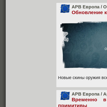
APB Европа
/
О
Обновление кл
Новые скины оружия всем
APB Европа
/
А
Временно 
примитивы