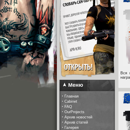
Вся 
нагр
Меню
·
Главная
·
Cabinet
·
FAQ
·
OurProjects
·
Архив новостей
·
Архив статей
·
Галерея