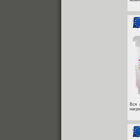
Вся 
нагр