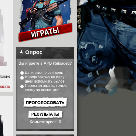
Опрос
Вы играете в APB Reloaded?
Да, играю по сей день
Какие
Иногда захожу на пару
дней вспомнить былое
Перестал играть, только
овать
слежу за новостями
Комментариев: 0