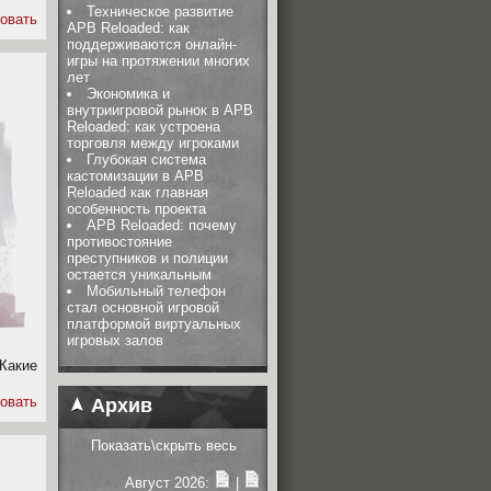
Техническое развитие
овать
APB Reloaded: как
поддерживаются онлайн-
игры на протяжении многих
лет
Экономика и
внутриигровой рынок в APB
Reloaded: как устроена
торговля между игроками
Глубокая система
кастомизации в APB
Reloaded как главная
особенность проекта
APB Reloaded: почему
противостояние
преступников и полиции
остается уникальным
Мобильный телефон
стал основной игровой
платформой виртуальных
игровых залов
Какие
овать
Архив
Показать\скрыть весь
Август 2026:
|