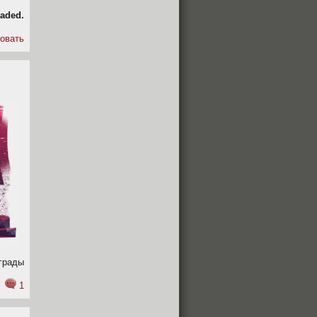
aded.
овать
грады
1