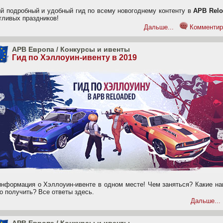
й подробный и удобный гид по всему новогоднему контенту в
APB Relo
тливых праздников!
Дальше...
Комментир
APB Европа
/
Конкурсы и ивенты
Гид по Хэллоуин-ивенту в 2019
информация о Хэллоуин-ивенте в одном месте! Чем заняться? Какие на
о получить? Все ответы здесь.
Дальше...