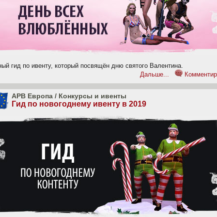
ный гид по ивенту, который посвящён дню святого Валентина.
Дальше...
Комментир
APB Европа
/
Конкурсы и ивенты
Гид по новогоднему ивенту в 2019