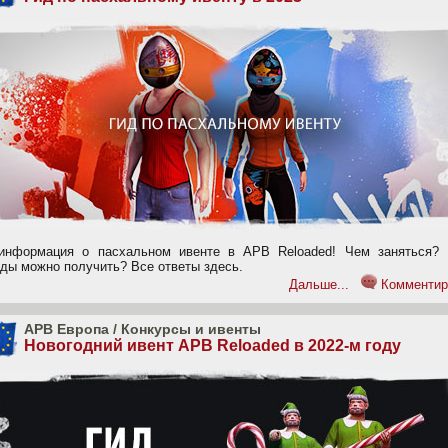
информация о пасхальном ивенте в APB Reloaded! Чем заняться? 
ады можно получить? Все ответы здесь.
Дальше...
Комментир
APB Европа
/
Конкурсы и ивенты
Новогодний ивент APB Reloaded в 2022-м году