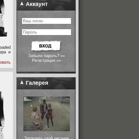
Аккаунт
loaded
ера и
Забыли пароль? »»
Регистрация »»
овать
Галерея
Загрузить свой рисунок