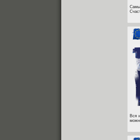
Самы
Счас
Вся 
можн