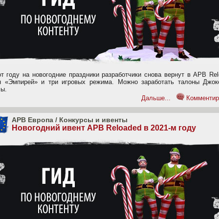
от году на новогодние праздники разработчики снова вернут в APB Re
н «Эмпирей» и три игровых режима. Можно заработать талоны Джок
лы.
Дальше...
Комментир
APB Европа
/
Конкурсы и ивенты
Новогодний ивент APB Reloaded в 2021-м году