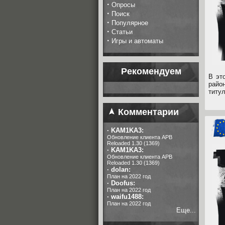
·
Опросы
·
Поиск
·
Популярное
·
Статьи
·
Игры и автоматы
Рекомендуем
В эт
райо
титу
Комментарии
·
KAM1KA3:
Обновление клиента APB
Reloaded 1.30 (1369)
·
KAM1KA3:
Обновление клиента APB
Reloaded 1.30 (1369)
·
dolan:
План на 2022 год
·
Doofus:
План на 2022 год
·
waifu1488:
План на 2022 год
Еще...