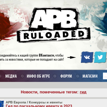
Новости, помеченные тегом:
гид
APB Европа
/
Конкурсы и ивенты
Гид по пасхальному ивенту в 2023