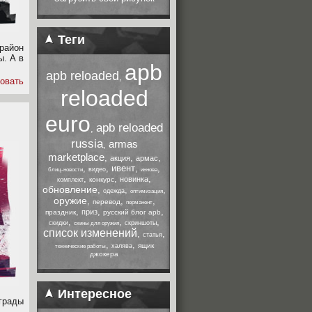
Теги
район
ы. А в
apb
apb reloaded
,
овать
reloaded
euro
apb reloaded
,
russia
armas
,
marketplace
,
,
,
акция
армас
,
,
ивент
,
,
видео
блиц-новости
иннова
,
,
,
новинка
конкурс
комплект
обновление
,
,
,
одежда
оптимизация
оружие
,
,
,
перевод
перманент
,
,
,
приз
праздник
русский блог apb
,
,
,
скидки
скриншоты
скины для оружия
список изменений
,
,
статья
,
,
ящик
халява
технические работы
джокера
Интересное
грады