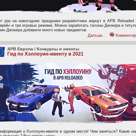
от раз на новогодние праздники разработчики вернут в APB Reloaded 
ирей» и три игровых режима. Можно заработать талоны Джокера и титул
зин Джокера добавили много новых предметов.
Дальше...
Комментир
APB Европа
/
Конкурсы и ивенты
Гид по Хэллоуин-ивенту в 2021
информация о Хэллоуин-ивенте в одном месте! Чем заняться? Какие на
о получить? Все ответы здесь.