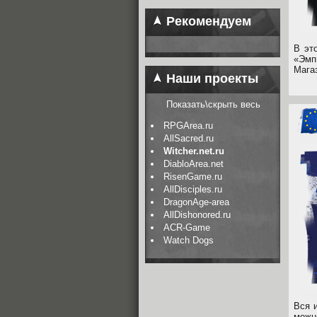
Рекомендуем
В эт
«Эмп
Мага
Наши проекты
Показать\скрыть весь
RPGArea.ru
AllSacred.ru
Witcher.net.ru
DiabloArea.net
RisenGame.ru
AllDisciples.ru
DragonAge-area
AllDishonored.ru
ACR-Game
Watch Dogs
Вся 
можн