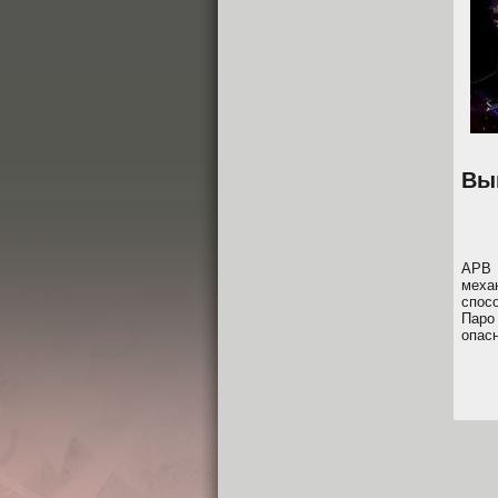
Вы
APB 
меха
спос
Паро
опас