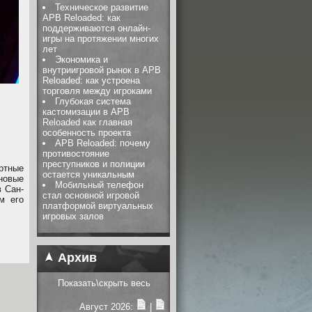
Техническое развитие
APB Reloaded: как
поддерживаются онлайн-
игры на протяжении многих
лет
Экономика и
внутриигровой рынок в APB
Reloaded: как устроена
торговля между игроками
Глубокая система
кастомизации в APB
Reloaded как главная
особенность проекта
APB Reloaded: почему
противостояние
преступников и полиции
ртные
остается уникальным
новые
Мобильный телефон
 Сан-
стал основной игровой
м его
платформой виртуальных
игровых залов
Архив
Показать\скрыть весь
Август 2026:
|