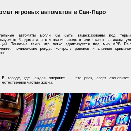
рмат игровых автоматов в Сан-Паро
уальные автоматы могли бы быть замаскированы под терми
льзуемые бандами для отмывания средств или ставок на исход ул
аций. Тематика таких игр легко адаптируется под мир APB Relo
бления, полицейские рейды, контроль районов и влияние кримина
ров.
В городе, где каждая операция — это риск, азарт становится
естественной частью жизни.