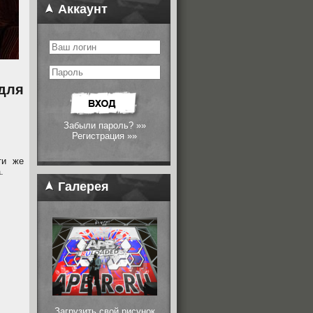
Аккаунт
для
Забыли пароль? »»
Регистрация »»
ти же
.
Галерея
Загрузить свой рисунок