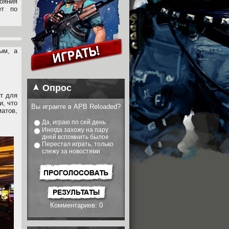
ояния
ет по
ым, а
Опрос
т для
и, что
Вы играете в APB Reloaded?
атов,
Да, играю по сей день
Иногда захожу на пару
дней вспомнить былое
Перестал играть, только
слежу за новостями
Комментариев: 0