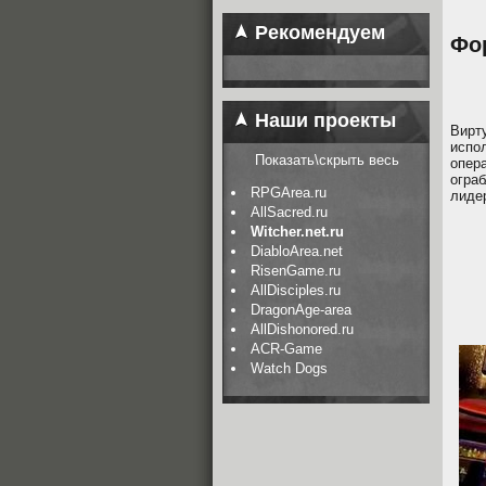
Рекомендуем
Фо
Наши проекты
Вирт
испо
Показать\скрыть весь
опер
огра
RPGArea.ru
лиде
AllSacred.ru
Witcher.net.ru
DiabloArea.net
RisenGame.ru
AllDisciples.ru
DragonAge-area
AllDishonored.ru
ACR-Game
Watch Dogs