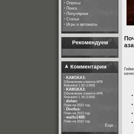
·
Опросы
·
Поиск
·
Популярное
·
Статьи
·
Игры и автоматы
По
Рекомендуем
аза
Комментарии
Гейм
качес
·
KAM1KA3:
Обновление клиента APB
Reloaded 1.30 (1369)
·
KAM1KA3:
Обновление клиента APB
Reloaded 1.30 (1369)
·
dolan:
План на 2022 год
·
Doofus:
План на 2022 год
·
waifu1488:
План на 2022 год
Еще...