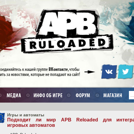
Игры и автоматы
Подходит ли мир APB Reloaded для интегр
игровых автоматов