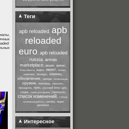
Теги
apb
apb reloaded
,
налы,
reloaded
ичных
aded:
льных
euro
apb reloaded
,
russia
armas
,
marketplace
,
,
,
акция
армас
,
,
ивент
,
,
видео
блиц-новости
иннова
,
,
,
новинка
конкурс
комплект
обновление
,
,
,
одежда
оптимизация
оружие
,
,
,
перевод
перманент
,
,
,
приз
праздник
русский блог apb
,
,
,
скидки
скриншоты
скины для оружия
список изменений
,
,
статья
,
,
ящик
халява
технические работы
джокера
Интересное