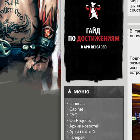
Мир 
груп
собс
В та
логи
Подп
разм
испо
встр
Меню
·
Главная
·
Cabinet
·
FAQ
·
OurProjects
·
Архив новостей
·
Архив статей
·
Галерея