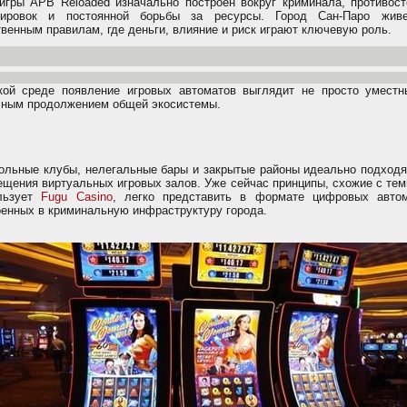
игры APB Reloaded изначально построен вокруг криминала, противост
пировок и постоянной борьбы за ресурсы. Город Сан-Паро жив
твенным правилам, где деньги, влияние и риск играют ключевую роль.
кой среде появление игровых автоматов выглядит не просто уместн
чным продолжением общей экосистемы.
ольные клубы, нелегальные бары и закрытые районы идеально подходя
ещения виртуальных игровых залов. Уже сейчас принципы, схожие с тем
льзует
Fugu Сasino
, легко представить в формате цифровых автом
оенных в криминальную инфраструктуру города.