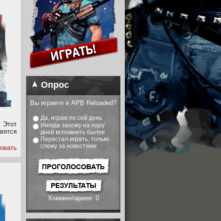
Опрос
Вы играете в APB Reloaded?
Да, играю по сей день
 Этот
Иногда захожу на пару
явятся
дней вспомнить былое
Перестал играть, только
слежу за новостями
овать
Комментариев: 0