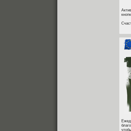
Акти
кноп
Счас
Ежед
благ
чтоб