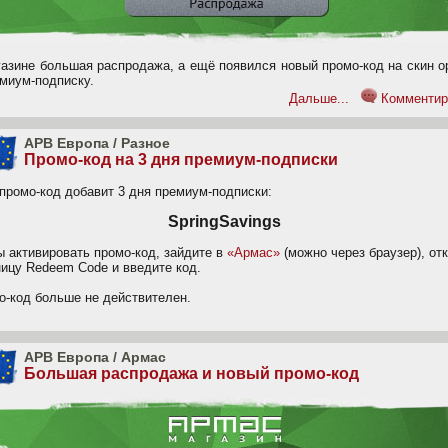
газине большая распродажа, а ещё появился новый промо-код на скин 
емиум-подписку.
Дальше...
Комментир
APB Европа
/
Разное
Промо-код на 3 дня премиум-подписки
 промо-код добавит 3 дня премиум-подписки:
SpringSavings
ы активировать промо-код, зайдите в
«Армас»
(можно через браузер), от
ницу Redeem Code и введите код.
о-код больше не действителен.
APB Европа
/
Армас
Большая распродажа и новый промо-код