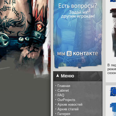
В пе
режим
сезо
Меню
·
Главная
·
Cabinet
·
FAQ
·
OurProjects
·
Архив новостей
·
Архив статей
·
Галерея