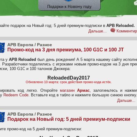
райте подарок на Новый год: 5 дней премиум-подписки в
APB Reloaded.
Дальше...
Комментир
APB Европа
/
Разное
Промо-код на 3 дня премиума, 100 G1C и 100 JT
рта у
APB Reloaded
был день рождения! А 5 марта нашему сайту исполн
т. Разработчики поделились с игроками новым промо-кодом на 3 дня пр
ски, 100 G1C и 100 талонов Джокера:
ReloadedDay2017
Обновлено 10 марта: срок действия промо-кода истёк.
вировать код легко. Откройте
магазин
Армас
, залогиньтесь и нажми
ку
Redeem Code
.
Вставьте код в табло и нажмите большую синюю кнопку
Дальше...
APB Европа
/
Разное
Подарок на Новый год: 5 дней премиум-подписки
ите промо-код на 5 дней премиум-подписки: