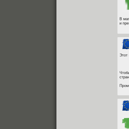
В ма
и пр
Этот
Чтоб
стра
Пром