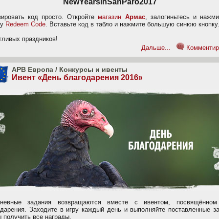
NewYearsInSanParo2017
вировать код просто. Откройте
магазин
Армас
, залогиньтесь и нажми
ку
Redeem Code
.
Вставьте код в табло и нажмите большую синюю кнопку
тливых праздников!
Дальше...
Комментир
APB Европа
/
Конкурсы и ивенты
Ивент «День благодарения 2016»
невные задания возвращаются вместе с ивентом, посвящённо
одарения. Заходите в игру каждый день и выполняйте поставленные за
ы получить все награды.