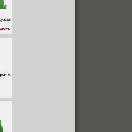
оружия
овать
кройте