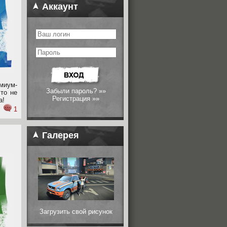
Аккаунт
миум-
Забыли пароль? »»
это не
Регистрация »»
а!
1
Галерея
Загрузить свой рисунок