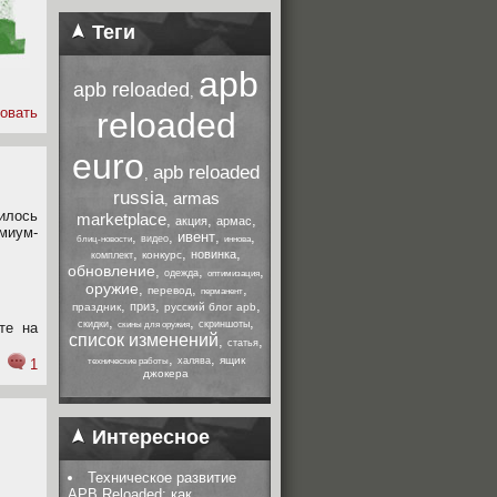
Теги
apb
apb reloaded
,
овать
reloaded
euro
apb reloaded
,
russia
armas
,
илось
marketplace
,
,
,
акция
армас
емиум-
,
,
ивент
,
,
видео
блиц-новости
иннова
,
,
,
новинка
конкурс
комплект
обновление
,
,
,
одежда
оптимизация
оружие
,
,
,
перевод
перманент
,
,
,
приз
праздник
русский блог apb
,
,
,
скидки
скриншоты
те на
скины для оружия
список изменений
,
,
.
статья
,
,
ящик
халява
1
технические работы
джокера
Интересное
Техническое развитие
APB Reloaded: как