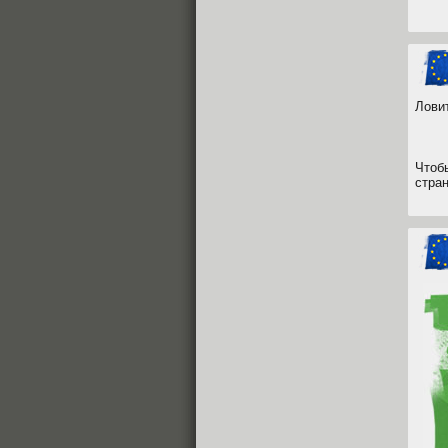
Лови
Чтоб
стра