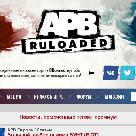
Новости, помеченные тегом:
премиум
APB Европа
/
Статьи
Большой разбор режима БУНТ (RIOT)