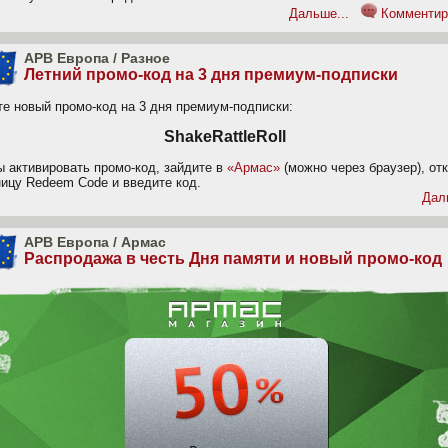
Дальше...
Комментир
APB Европа
/
Разное
Летний промо-код на 3 дня премиум-подписки
те новый промо-код на 3 дня премиум-подписки:
ShakeRattleRoll
ы активировать промо-код, зайдите в
«Армас»
(можно через браузер), от
ницу Redeem Code и введите код.
Дал
APB Европа
/
Армас
Распродажа в честь Дня памяти и новый промо-код