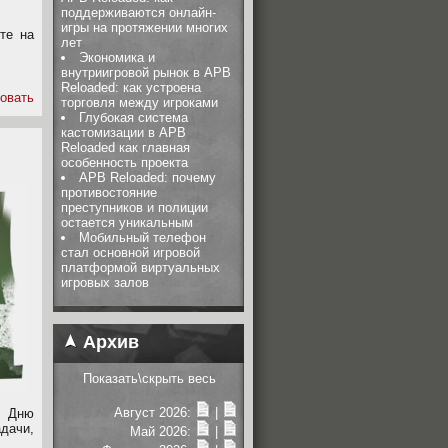
поддерживаются онлайн-
игры на протяжении многих
те на
лет
.
Экономика и
внутриигровой рынок в APB
Reloaded: как устроена
овать
торговля между игроками
Глубокая система
кастомизации в APB
Reloaded как главная
особенность проекта
APB Reloaded: почему
противостояние
преступников и полиции
остается уникальным
Мобильный телефон
стал основной игровой
платформой виртуальных
игровых залов
Архив
Показать\скрыть весь
Август 2026:
|
м Дню
дачи,
Май 2026:
|