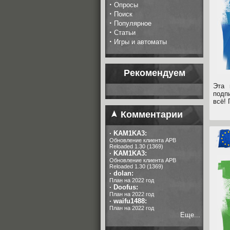
·
Опросы
·
Поиск
·
Популярное
·
Статьи
·
Игры и автоматы
Рекомендуем
Эта 
подп
всё! 
Комментарии
·
KAM1KA3:
Обновление клиента APB
Reloaded 1.30 (1369)
·
KAM1KA3:
Обновление клиента APB
Reloaded 1.30 (1369)
·
dolan:
План на 2022 год
·
Doofus:
План на 2022 год
·
waifu1488:
План на 2022 год
Еще...