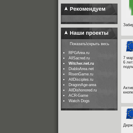
Рекомендуем
Заби
Наши проекты
Показать\скрыть весь
RPGArea.ru
7 ма
AllSacred.ru
6 ле
Witcher.net.ru
подпи
DiabloArea.net
RisenGame.ru
AllDisciples.ru
DragonAge-area
Акти
AllDishonored.ru
кноп
ACR-Game
Watch Dogs
Держ