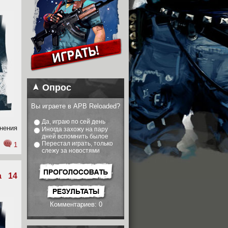
Опрос
Вы играете в APB Reloaded?
Да, играю по сей день
нения
Иногда захожу на пару
дней вспомнить былое
Перестал играть, только
1
слежу за новостями
а 14
Комментариев: 0