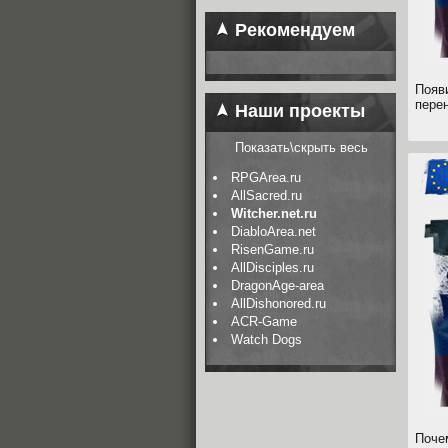
Рекомендуем
Появ
пере
Наши проекты
Показать\скрыть весь
RPGArea.ru
AllSacred.ru
Witcher.net.ru
DiabloArea.net
RisenGame.ru
AllDisciples.ru
DragonAge-area
AllDishonored.ru
ACR-Game
Watch Dogs
Поче