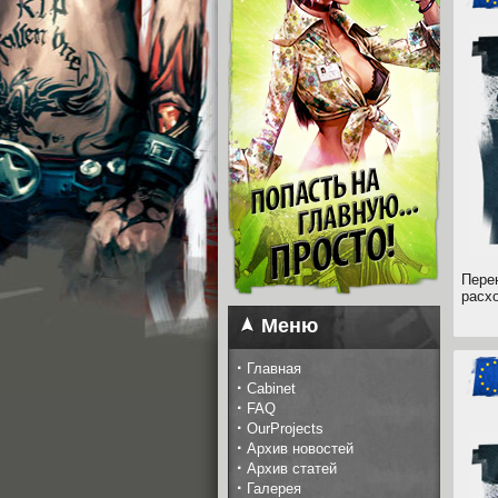
Пере
расх
Меню
·
Главная
·
Cabinet
·
FAQ
·
OurProjects
·
Архив новостей
·
Архив статей
·
Галерея