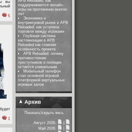
APB Reloaded: как
ты вы
поддерживаются онлайн-
льный
игры на протяжении многих
лет
5
Экономика и
внутриигровой рынок в APB
Reloaded: как устроена
торговля между игроками
Глубокая система
кастомизации в APB
Reloaded как главная
особенность проекта
APB Reloaded: почему
противостояние
преступников и полиции
остается уникальным
Мобильный телефон
стал основной игровой
платформой виртуальных
игровых залов
Архив
будет
Показать\скрыть весь
1
Август 2026:
|
Май 2026:
|