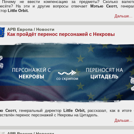
 Почему не ввести компенсацию за предметы? Сколько валю
несёте? На эти и другие вопросы отвечает
Мэтью Скотт,
генера
ктор
Little Orbit.
Дальше...
APB Европа
/
Новости
Как пройдёт перенос персонажей с Некровы
ю Скотт,
генеральный директор
Little Orbit,
рассказал, как в итоге 
ествлён перенос персонажей с Некровы на Цитадель.
Дальше...
APB Россия
/
Новости