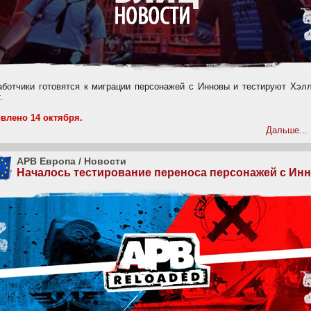
аботчики готовятся к миграции персонажей с Инновы и тестируют Хэлл
.
влено 14 октября.
Дальше...
APB Европа
/
Новости
Началось тестирование переноса персонажей с Ин