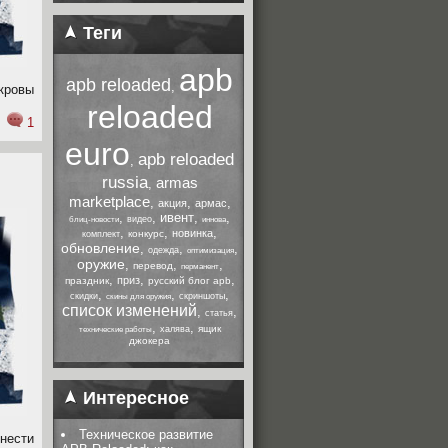
Теги
apb
apb reloaded
,
кровы
reloaded
1
euro
apb reloaded
,
russia
armas
,
marketplace
,
,
,
акция
армас
,
,
ивент
,
,
видео
блиц-новости
иннова
,
,
,
новинка
конкурс
комплект
обновление
,
,
,
одежда
оптимизация
оружие
,
,
,
перевод
перманент
,
,
,
приз
праздник
русский блог apb
,
,
,
скидки
скриншоты
скины для оружия
список изменений
,
,
статья
,
,
ящик
халява
технические работы
джокера
Интересное
Техническое развитие
енести