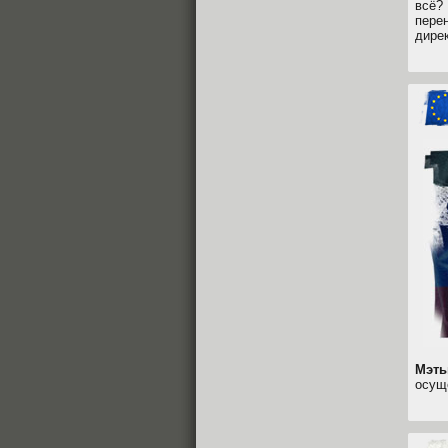
всё?
пере
дире
Мэть
осущ