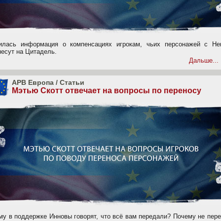
илась информация о компенсациях игрокам, чьих персонажей с Не
несут на Цитадель.
Дальше...
APB Европа
/
Статьи
Мэтью Скотт отвечает на вопросы по переносу
му в поддержке Инновы говорят, что всё вам передали? Почему не пер