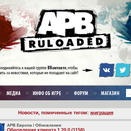
Новости, помеченные тегом:
миграция
APB Европа
/
Обновления
Обновление клиента 1.20.0 (1158)