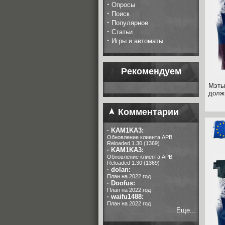
·
Опросы
·
Поиск
·
Популярное
·
Статьи
·
Игры и автоматы
Рекомендуем
Мэть
должн
Комментарии
·
KAM1KA3:
Обновление клиента APB
Reloaded 1.30 (1369)
·
KAM1KA3:
Обновление клиента APB
Reloaded 1.30 (1369)
·
dolan:
План на 2022 год
·
Doofus:
План на 2022 год
·
waifu1488:
План на 2022 год
Еще...