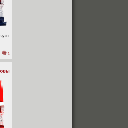
оуин-
1
новы