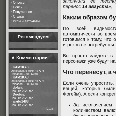
закончили её тести
·
Опросы
перенос
14 августа
»
, 
·
Поиск
·
Популярное
·
Каким образом бу
Статьи
·
Игры и автоматы
По всей видимости
автоматически во вре
Рекомендуем
готовимся к тому, что о
игроков не потребуется 
Вы просто зайдёте в 
Комментарии
персонажи уже будут на
·
KAM1KA3:
Что перенесут, а 
Обновление клиента APB
Reloaded 1.30 (1369)
·
KAM1KA3:
Обновление клиента APB
Если очень упростить,
Reloaded 1.30 (1369)
·
dolan:
вещей, которые были
План на 2022 год
Фогейм). А если конкрет
·
Doofus:
План на 2022 год
·
waifu1488:
За исключением 
План на 2022 год
Еще...
количеством вал
будут перенесены.