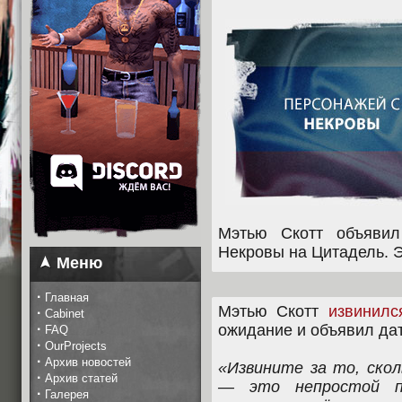
Мэтью Скотт объявил
Некровы на Цитадель. Э
Меню
·
Главная
Мэтью Скотт
извинилс
·
Cabinet
·
ожидание и объявил дат
FAQ
·
OurProjects
·
Архив новостей
«Извините за то, скол
·
Архив статей
— это непростой пр
·
Галерея