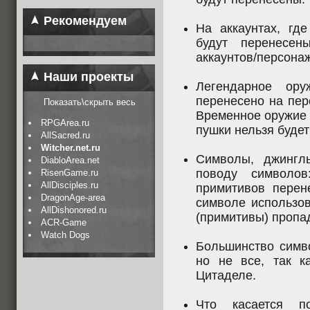
Рекомендуем
На аккаунтах, гд
будут перенесе
аккаунтов/персона
Наши проекты
Легендарное ор
перенесено на пер
Показать\скрыть весь
Временное оружие 
RPGArea.ru
пушки нельзя будет
AllSacred.ru
Witcher.net.ru
Символы, джингл
DiabloArea.net
поводу символов
RisenGame.ru
AllDisciples.ru
примитивов перен
DragonAge-area
символе использов
AllDishonored.ru
(примитивы) пропад
ACR-Game
Watch Dogs
Большинство симво
но не все, так к
Цитаделе.
Что касается п