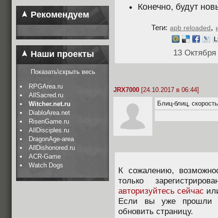
Конечно, будут нов
Рекомендуем
,
Теги:
apb reloaded
13 Октября
Наши проекты
Показать\скрыть весь
RPGArea.ru
JRX7000
[24.10.2017 в 06:44]
AllSacred.ru
Блиц-блиц, скорость
Witcher.net.ru
DiabloArea.net
RisenGame.ru
AllDisciples.ru
DragonAge-area
AllDishonored.ru
ACR-Game
Watch Dogs
К сожалению, возможно
только зарегистриров
авторизуйтесь сейчас
ил
Если вы уже прошли п
обновить страницу.