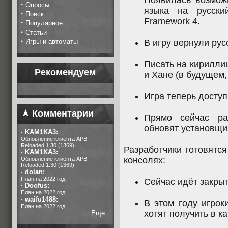
Появилась возможн
·
Опросы
языка на русски
·
Поиск
Framework 4.
·
Популярное
·
Статьи
·
Игры и автоматы
В игру вернули рус
Писать на кирилли
Рекомендуем
и Хане (в будущем,
Игра теперь досту
Комментарии
Прямо сейчас ра
обновят установщи
·
KAM1KA3:
Обновление клиента APB
Reloaded 1.30 (1369)
Разработчики готовятся
·
KAM1KA3:
консолях:
Обновление клиента APB
Reloaded 1.30 (1369)
·
dolan:
План на 2022 год
Сейчас идёт закрыт
·
Doofus:
План на 2022 год
·
waifu1488:
В этом году игрок
План на 2022 год
хотят получить в к
Еще...