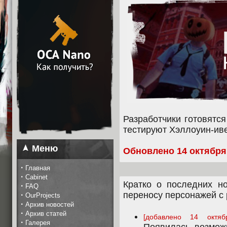
Разработчики готовятс
тестируют Хэллоуин-иве
Меню
Обновлено 14 октября
·
Главная
·
Cabinet
Кратко о последних но
·
FAQ
переносу персонажей с 
·
OurProjects
·
Архив новостей
·
Архив статей
[добавлено 14 октяб
·
Галерея