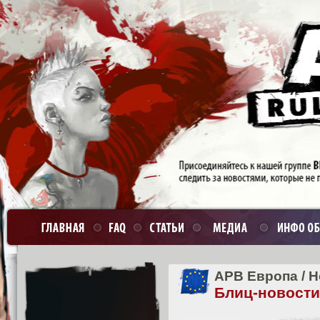
APB Европа
/
Н
Блиц-новости 