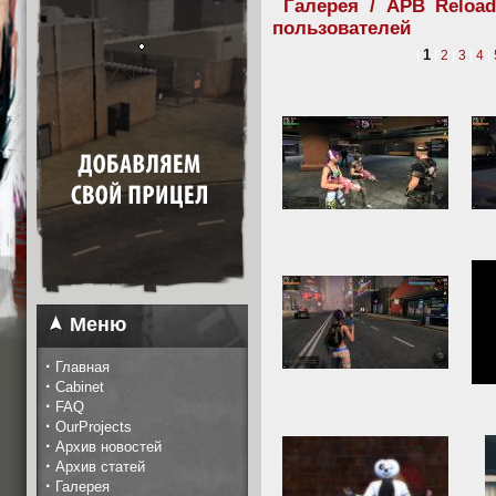
Галерея / APB Reloa
пользователей
1
|
|
2
|
3
|
4
|
Меню
·
Главная
·
Cabinet
·
FAQ
·
OurProjects
·
Архив новостей
·
Архив статей
·
Галерея