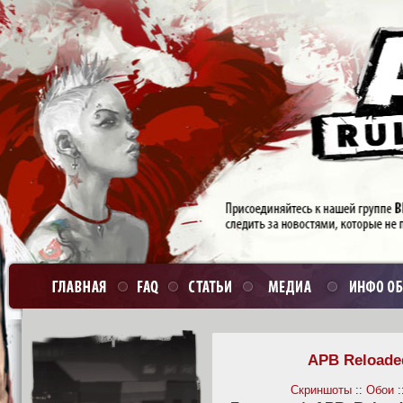
APB Reloade
Скриншоты
::
Обои
: