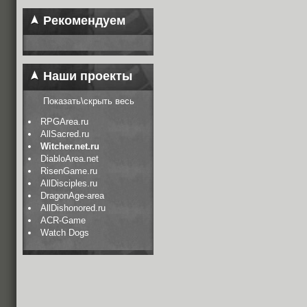
Рекомендуем
Наши проекты
Показать\скрыть весь
RPGArea.ru
AllSacred.ru
Witcher.net.ru
DiabloArea.net
RisenGame.ru
AllDisciples.ru
DragonAge-area
AllDishonored.ru
ACR-Game
Watch Dogs