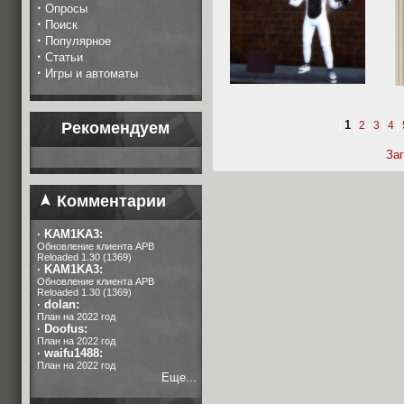
·
Опросы
·
Поиск
·
Популярное
·
Статьи
·
Игры и автоматы
1
Рекомендуем
|
|
2
|
3
|
4
|
За
Комментарии
·
KAM1KA3:
Обновление клиента APB
Reloaded 1.30 (1369)
·
KAM1KA3:
Обновление клиента APB
Reloaded 1.30 (1369)
·
dolan:
План на 2022 год
·
Doofus:
План на 2022 год
·
waifu1488:
План на 2022 год
Еще...