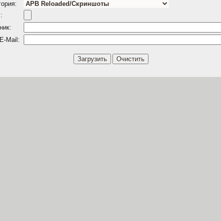
гория:
:
ник:
E-Mail: