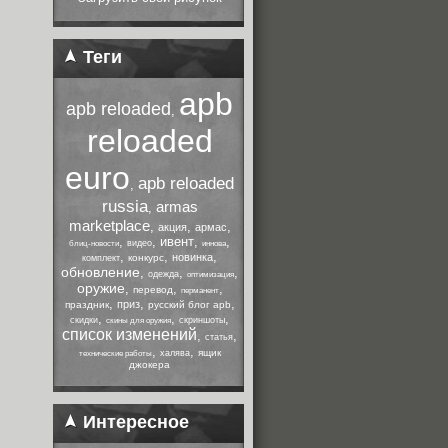
Теги
apb
apb reloaded
,
reloaded
euro
apb reloaded
,
russia
armas
,
marketplace
,
,
,
акция
армас
,
,
ивент
,
,
видео
блиц-новости
иннова
,
,
,
новинка
конкурс
комплект
обновление
,
,
,
одежда
оптимизация
оружие
,
,
,
перевод
перманент
,
,
,
приз
праздник
русский блог apb
,
,
,
скидки
скриншоты
скины для оружия
список изменений
,
,
статья
,
,
ящик
халява
технические работы
джокера
Интересное