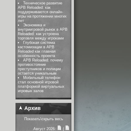
Техническое развитие
APB Reloaded: как
поддерживаются онлайн-
игры на протяжении многих
лет
Экономика и
внутриигровой рынок в APB
Reloaded: как устроена
торговля между игроками
Глубокая система
кастомизации в APB
Reloaded как главная
особенность проекта
APB Reloaded: почему
противостояние
преступников и полиции
остается уникальным
Мобильный телефон
стал основной игровой
платформой виртуальных
игровых залов
Архив
Показать\скрыть весь
Август 2026:
|