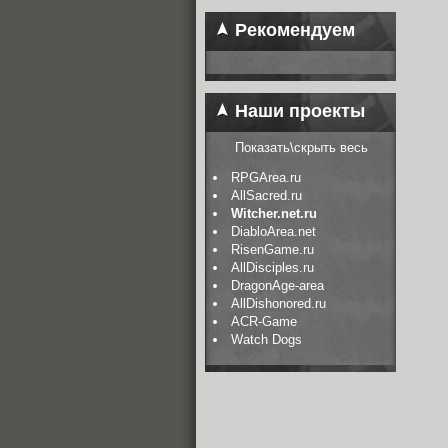
Рекомендуем
Наши проекты
Показать\скрыть весь
RPGArea.ru
AllSacred.ru
Witcher.net.ru
DiabloArea.net
RisenGame.ru
AllDisciples.ru
DragonAge-area
AllDishonored.ru
ACR-Game
Watch Dogs