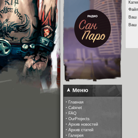
Кате
Файл
Ваш 
Ваш 
Меню
·
Главная
·
Cabinet
·
FAQ
·
OurProjects
·
Архив новостей
·
Архив статей
·
Галерея