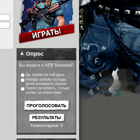
Опрос
Вы играете в APB Reloaded?
Да, играю по сей день
Иногда захожу на пару
дней вспомнить былое
Перестал играть, только
слежу за новостями
Комментариев: 0