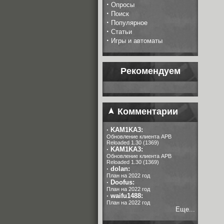
·
Опросы
·
Поиск
·
Популярное
·
Статьи
·
Игры и автоматы
Рекомендуем
Комментарии
·
KAM1KA3:
Обновление клиента APB
Reloaded 1.30 (1369)
·
KAM1KA3:
Обновление клиента APB
Reloaded 1.30 (1369)
·
dolan:
План на 2022 год
·
Doofus:
План на 2022 год
·
waifu1488:
План на 2022 год
Еще...