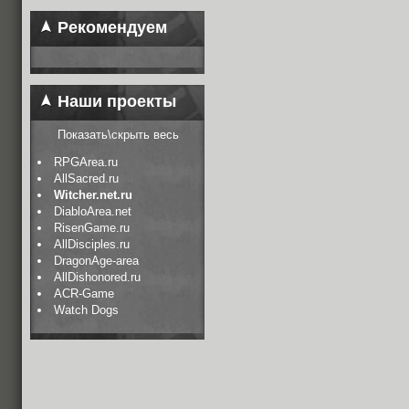
Рекомендуем
Наши проекты
Показать\скрыть весь
RPGArea.ru
AllSacred.ru
Witcher.net.ru
DiabloArea.net
RisenGame.ru
AllDisciples.ru
DragonAge-area
AllDishonored.ru
ACR-Game
Watch Dogs