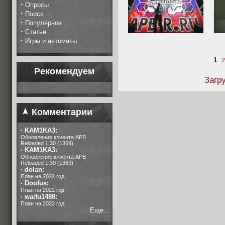
·
Опросы
·
Поиск
·
Популярное
·
Статьи
·
Игры и автоматы
1
|
|
Рекомендуем
Загр
Комментарии
·
KAM1KA3:
Обновление клиента APB
Reloaded 1.30 (1369)
·
KAM1KA3:
Обновление клиента APB
Reloaded 1.30 (1369)
·
dolan:
План на 2022 год
·
Doofus:
План на 2022 год
·
waifu1488:
План на 2022 год
Еще...