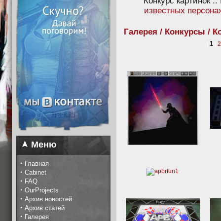
Конкурс картинок ::
известных персона
Галерея / Конкурсы / К
1
|
|
Меню
·
Главная
·
Cabinet
·
FAQ
·
OurProjects
·
Архив новостей
·
Архив статей
·
Галерея