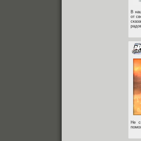
В на
от с
сказ
радо
Не с
помож