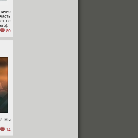
тличие
 часть
жет не
го).
80
"? Мы
14