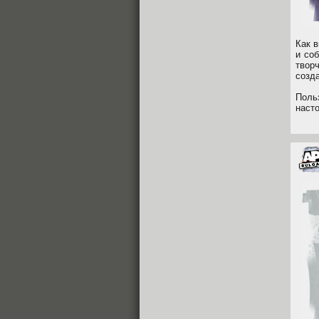
Как в
и со
твор
созда
Поль
наст