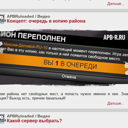
Дальше...
APBRuloaded
/
Видео
Концепт: очередь в копию района
пии района нет свободных мест, а попасть нужно именно в нее. Зна
ация? Выход есть, причем банальный!
Дальше...
APBRuloaded
/
Видео
Какой сервер выбрать?