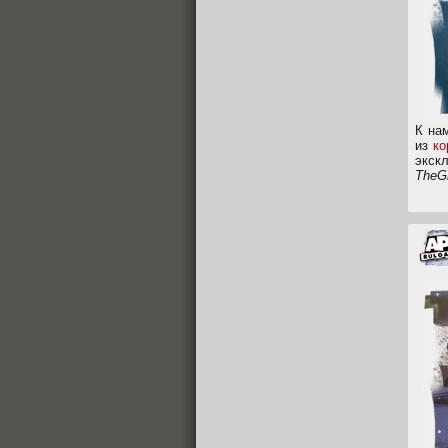
К на
из
ко
экск
TheGr