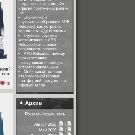
поддерживаются онлайн-
игры на протяжении многих
лет
Экономика и
внутриигровой рынок в APB
Reloaded: как устроена
торговля между игроками
Глубокая система
кастомизации в APB
Reloaded как главная
особенность проекта
APB Reloaded: почему
противостояние
преступников и полиции
остается уникальным
теров?
Мобильный телефон
а есть
стал основной игровой
платформой виртуальных
19
игровых залов
Архив
Показать\скрыть весь
Август 2026:
|
Май 2026:
|