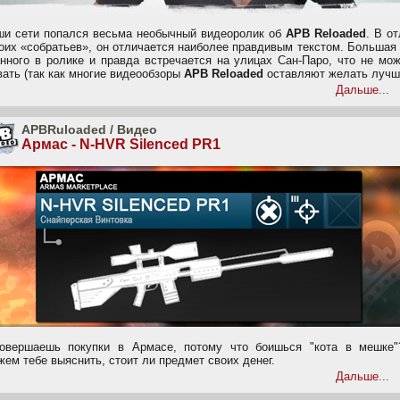
ши сети попался весьма необычный видеоролик об
APB Reloaded
. В о
воих «собратьев», он отличается наиболее правдивым текстом. Большая
анного в ролике и правда встречается на улицах Сан-Паро, что не мо
вать (так как многие видеообзоры
APB Reloaded
оставляют желать лучше
Дальше...
APBRuloaded
/
Видео
Армас - N-HVR Silenced PR1
овершаешь покупки в Армасе, потому что боишься "кота в мешке
ем тебе выяснить, стоит ли предмет своих денег.
Дальше...