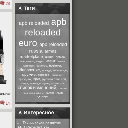
28
Теги
apb
apb reloaded
,
reloaded
euro
apb reloaded
,
russia
armas
,
marketplace
,
,
,
акция
армас
,
,
ивент
,
,
видео
блиц-новости
иннова
,
,
,
новинка
конкурс
комплект
обновление
,
,
,
одежда
оптимизация
оружие
,
,
,
перевод
перманент
,
,
,
приз
праздник
русский блог apb
,
,
,
скидки
скриншоты
скины для оружия
список изменений
,
,
статья
,
,
ящик
халява
комая
технические работы
джокера
14
Интересное
Техническое развитие
APB Reloaded: как