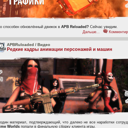
то способен обновлённый движок в
APB Reloaded?
Сейчас увидим.
Дальше...
Комментир
APBRuloaded
/
Видео
Редкие кадры анимации персонажей и машин
один материал, подтверждающий, что далеко не все наработки сотруд
time Worlds
попали в финальную сборку клиента игры.