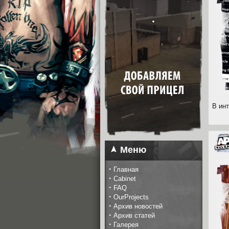
В ин
Меню
·
Главная
·
Cabinet
·
FAQ
·
OurProjects
·
Архив новостей
·
Архив статей
·
Галерея