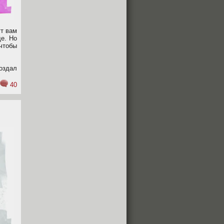
т вам
ще. Но
 чтобы
оздал
40