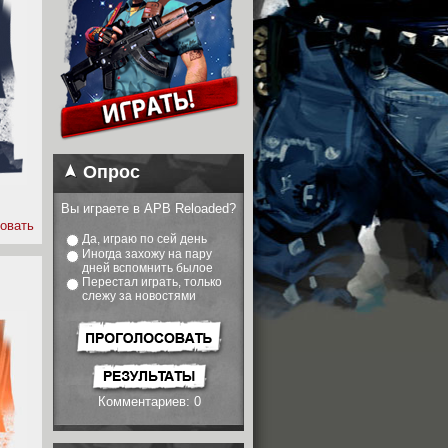
Опрос
Вы играете в APB Reloaded?
овать
Да, играю по сей день
Иногда захожу на пару
дней вспомнить былое
Перестал играть, только
слежу за новостями
Комментариев: 0