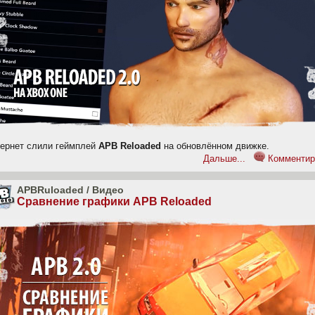
тернет слили геймплей
APB Reloaded
на обновлённом движке.
Дальше...
Комментир
APBRuloaded
/
Видео
Сравнение графики APB Reloaded