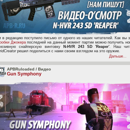
м в редакцию поступило письмо от одного из наших читателей. Как вы 
робки Джокера
последней на данный момент партии можно получить но
люзивную снайперскую винтовку
N-HVR 243 SD 'Reaper'
. Наш чит
idCreator
решил поделиться с нами своим взглядом на это оружие.
Дальше...
APBRuloaded
/
Видео
Gun Symphony