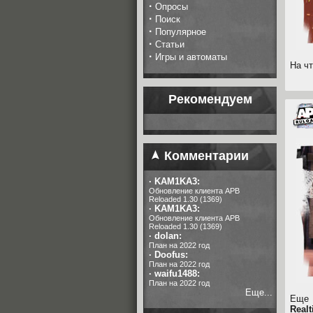
·
Опросы
·
Поиск
·
Популярное
·
Статьи
·
Игры и автоматы
На ч
Рекомендуем
Комментарии
·
KAM1KA3:
Обновление клиента APB
Reloaded 1.30 (1369)
·
KAM1KA3:
Обновление клиента APB
Reloaded 1.30 (1369)
·
dolan:
План на 2022 год
·
Doofus:
План на 2022 год
·
waifu1488:
План на 2022 год
Еще...
Еще 
Real