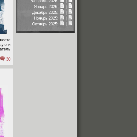
Февраль 2026:
|
Январь 2026:
|
Декабрь 2025:
|
Ноябрь 2025:
|
Октябрь 2025:
|
знаете
вую и
атель
30