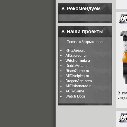
Рекомендуем
Наши проекты
Показать\скрыть весь
RPGArea.ru
AllSacred.ru
Witcher.net.ru
DiabloArea.net
RisenGame.ru
AllDisciples.ru
DragonAge-area
AllDishonored.ru
ACR-Game
В ко
Watch Dogs
ситу