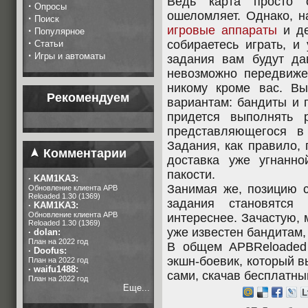
Ведь карта просто 
·
Опросы
ошеломляет. Однако, н
·
Поиск
игровые аппараты
и де
·
Популярное
·
собираетесь играть, и 
Статьи
·
Игры и автоматы
задания вам будут да
невозможно передвижен
никому кроме вас. Вы
Рекомендуем
вариантам: бандиты и 
придется выполнять 
представляющегося в
Задания, как правило, 
Комментарии
доставка уже угнанно
пакости.
·
KAM1KA3:
Занимая же, позицию с
Обновление клиента APB
Reloaded 1.30 (1369)
задания становятся 
·
KAM1KA3:
Обновление клиента APB
интереснее. Зачастую,
Reloaded 1.30 (1369)
уже известен бандитам,
·
dolan:
План на 2022 год
В общем APBReloaded 
·
Doofus:
экшн-боевик, который в
План на 2022 год
·
waifu1488:
сами, скачав бесплатный
План на 2022 год
Еще...