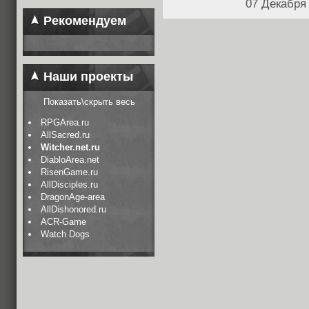
07 Декабря
Рекомендуем
Наши проекты
Показать\скрыть весь
RPGArea.ru
AllSacred.ru
Witcher.net.ru
DiabloArea.net
RisenGame.ru
AllDisciples.ru
DragonAge-area
AllDishonored.ru
ACR-Game
Watch Dogs