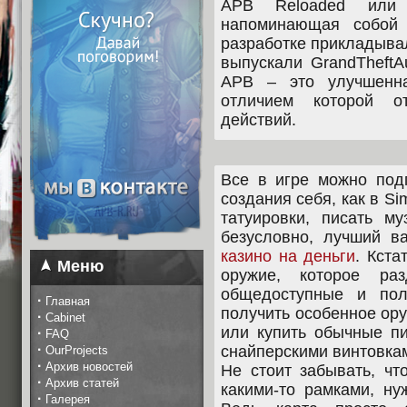
APB Reloaded или A
напоминающая собой 
разработке прикладывал
выпускали GrandTheftA
APB – это улучшенна
отличием которой о
действий.
Все в игре можно подг
создания себя, как в Si
татуировки, писать му
безусловно, лучший в
казино на деньги
. Кста
Меню
оружие, которое р
общедоступные и пол
·
Главная
получить особенное ор
·
Cabinet
или купить обычные пи
·
FAQ
·
снайперскими винтовка
OurProjects
·
Архив новостей
Не стоит забывать, чт
·
Архив статей
какими-то рамками, ну
·
Галерея