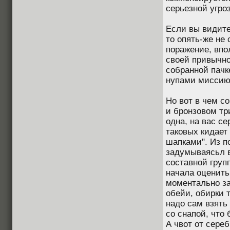
серьезной угро
Если вы видите
то опять-же не
поражение, впол
своей привычно
собранной пачк
нупами миссию 
Но вот в чем со
и бронзовом тр
одна, на вас се
таковых кидает 
шапками". Из п
задумываясьл в
составной груп
начала оценить
моментально за
обейи, обирки т
надо сам взять 
со снапой, что 
А чвот от сере