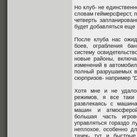
Но клуб- не единствен
словам геймерсферст, п
четверть запланирован
будет добавляться еще 
После клуба нас ожи
боев, ограбления ба
систему освидетельств
новые районы, включа
изменений в автомоби
полный разрушаемых 
сюрпризов- например
"
Хотя мне и не удало
режимов, я все таки
развлекаясь с машин
машин и атмосферой
большая часть игро
управляться гораздо л
неплохое, особенно д
тачек- тут и быстрые