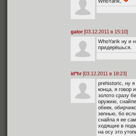
WhoYarik,
gator
[03.12.2011 в 15:10]
WhoYarik ну и н
придерёшься.
id*hr
[03.12.2011 в 18:23]
prehistoric, ну 
конца, я говор 
золото сразу бе
оружию, снайпе
обеек, обирчико
зелнью, бо есл
снайпа я ее сам
ходящие в подм
на осу это уто