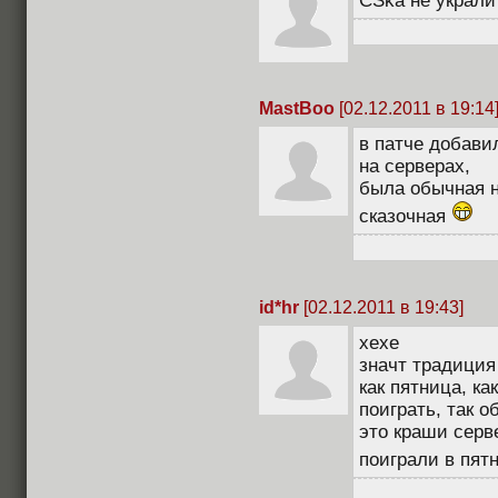
CSka не украли
MastBoo
[02.12.2011 в 19:14
в патче добави
на серверах,
была обычная н
сказочная
id*hr
[02.12.2011 в 19:43]
хехе
значт традиция
как пятница, ка
поиграть, так о
это краши серве
поиграли в пятн