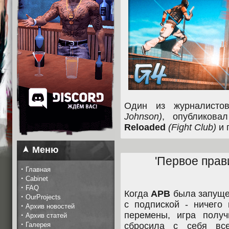
Один из журналисто
Johnson)
, опубликов
Reloaded
(Fight Club)
и 
Меню
'Первое прав
·
Главная
·
Cabinet
·
FAQ
Когда
АРВ
была запущен
·
OurProjects
с подпиской - ничего
·
Архив новостей
перемены, игра полу
·
Архив статей
·
Галерея
сбросила с себя все