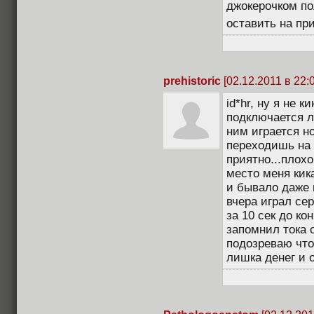
джокерочком по
оставить на пр
prehistoric
[02.12.2011 в 22:
id*hr, ну я не 
подключается л
ним играется н
переходишь на 
приятно...плох
место меня кик
и бывало даже 
вчера играл се
за 10 сек до ко
запомнил тока о
подозреваю что
лишка денег и 