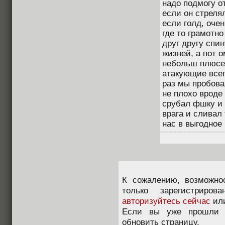
надо подмогу от
если он стреля
если голд, очен
где то грамотн
друг другу спин
жизней, а пот о
небольш плюсе 
атакующие всег
раз мы пробова
не плохо вроде 
срубал фшку и 
врага и сливал
нас в выгодное
К сожалению, возможно
только зарегистриров
авторизуйтесь сейчас
ил
Если вы уже прошли п
обновить страницу.