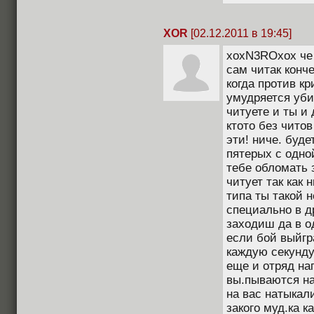
XOR
[02.12.2011 в 19:45]
xoxN3ROxox че 
сам читак конч
когда против к
умудряется уби
читуете и ты и
ктото без читов
эти! ниче. буде
пятерых с одной
тебе обломать 
читует так как 
типа ты такой н
специально в д
заходиш да в о
если бой выйгра
каждую секунду 
еще и отряд на
вы.пываются на
на вас натыкали
закого муд.ка к