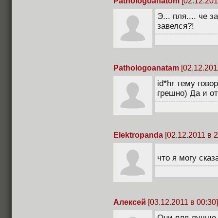
Pathologoanatom
[02.12.201
Э... пля.... че 
завелся?!
Pathologoanatam
[02.12.201
id*hr тему гово
грешно) Да и от
Elektropanda
[02.12.2011 в 2
что я могу сказ
Алексей
[03.12.2011 в 00:30]
Они пля лучше 