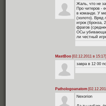
Жаль, что не з
Про читеров - 
в команде. У ме
(золото). Вряд 
игрок (бронза,
фрагов (среднее
ОСы убивающая 
ли честный игр
MastBoo
[02.12.2011 в 15:17
завра в 12 00 
Pathologoanatom
[02.12.201
Nexorion
Да ты нубарь ё