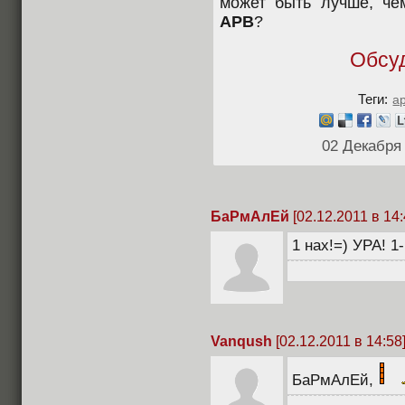
может быть лучше, че
АРВ
?
Обсу
Теги:
a
02 Декабря
БаРмАлЕй
[02.12.2011 в 14:
1 нах!=) УРА! 1
Vanqush
[02.12.2011 в 14:58
БаРмАлЕй,