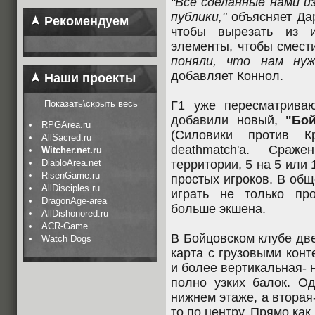
"Все сделанные нами и
публики,"
объясняет Дар
Рекомендуем
чтобы вырезать из 
элементы, чтобы смест
поняли, что нам нуж
добавляет Коннол.
Наши проекты
Показать\скрыть весь
Г1 уже пересматрива
добавили новый,
"Бо
RPGArea.ru
(Силовики против К
AllSacred.ru
deathmatch'a. Сраж
Witcher.net.ru
DiabloArea.net
территории, 5 на 5 или 
RisenGame.ru
простых игроков. В общ
AllDisciples.ru
играть не только пр
DragonAge-area
больше экшена.
AllDishonored.ru
ACR-Game
В Бойцовском клубе две 
Watch Dogs
карта с грузовыми конт
и более вертикальная- 
полно узких балок. О
нижнем этаже, а вторая-
то по центру. Прямо как