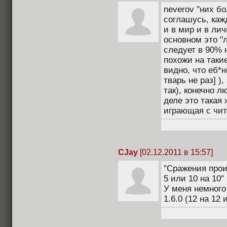
neverov "них бо
соглашусь, каж
и в мир и в лич
основном это "л
следует в 90% 
похожи на таки
видно, что еб*
тварь не раз] ),
так), конечно 
деле это такая 
играющая с чит
CJay
[02.12.2011 в 15:57]
"Сражения прои
5 или 10 на 10"
У меня немного
1.6.0 (12 на 12 