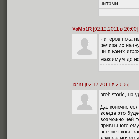
читами!
VaMp1R
[02.12.2011 в 20:00]
Читеров пока не
релиза их начн
ни в каких игра
максимум до но
id*hr
[02.12.2011 в 20:06]
prehistoric, на
Да, конечно есл
всегда это буде
возможно чей то
привычного ему
все-же сковыва
компенсируется 