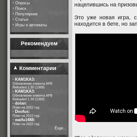
·
Опросы
нацелившись на призов
·
Поиск
·
Популярное
Это уже новая игра, 
·
Статьи
находится в бете, но за
·
Игры и автоматы
Рекомендуем
Комментарии
·
KAM1KA3:
Обновление клиента APB
Reloaded 1.30 (1369)
·
KAM1KA3:
Обновление клиента APB
Reloaded 1.30 (1369)
·
dolan:
План на 2022 год
·
Doofus:
План на 2022 год
·
waifu1488:
План на 2022 год
Еще...