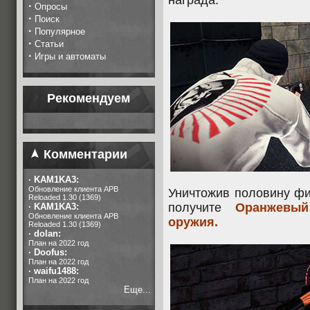
награда.
·
Опросы
·
Поиск
·
Популярное
·
Статьи
·
Игры и автоматы
Рекомендуем
Комментарии
·
KAM1KA3:
Обновление клиента APB
Уничтожив половину фи
Reloaded 1.30 (1369)
получите
Оранжевый
·
KAM1KA3:
Обновление клиента APB
оружия.
Reloaded 1.30 (1369)
·
dolan:
План на 2022 год
·
Doofus:
План на 2022 год
·
waifu1488:
План на 2022 год
Еще...