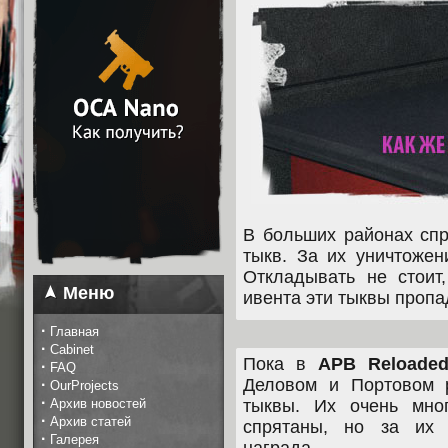
В больших районах спр
тыкв. За их уничтожен
Откладывать не стоит
Меню
ивента эти тыквы пропа
·
Главная
·
Cabinet
Пока в
APB Reloade
·
FAQ
Деловом и Портовом 
·
OurProjects
·
Архив новостей
тыквы. Их очень мног
·
Архив статей
спрятаны, но за их 
·
Галерея