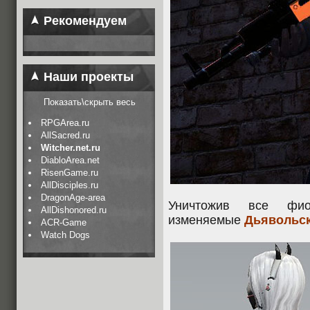
Рекомендуем
Наши проекты
Показать\скрыть весь
RPGArea.ru
AllSacred.ru
Witcher.net.ru
DiabloArea.net
RisenGame.ru
AllDisciples.ru
DragonAge-area
Уничтожив все фио
AllDishonored.ru
изменяемые
Дьявольск
ACR-Game
Watch Dogs