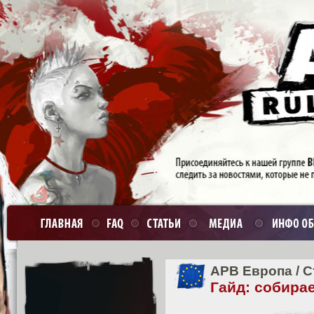
APB Европа
/
С
Гайд: собир