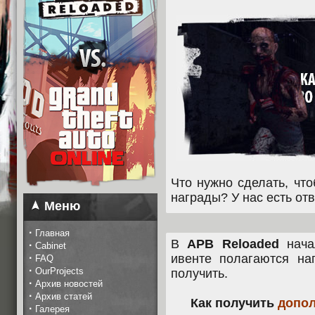
Что нужно сделать, чт
награды? У нас есть отв
Меню
·
Главная
В
APB Reloaded
нач
·
Cabinet
·
ивенте полагаются на
FAQ
·
OurProjects
получить.
·
Архив новостей
·
Архив статей
Как получить
допол
·
Галерея