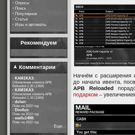
·
Опросы
·
Поиск
·
Популярное
·
Статьи
·
Игры и автоматы
Рекомендуем
Комментарии
Начнём с расширения и
·
KAM1KA3:
до начала ивента, пос
Обновление клиента APB
Reloaded 1.30 (1369)
APB Reloaded
порадо
·
KAM1KA3:
подарком
– увеличением
Обновление клиента APB
Reloaded 1.30 (1369)
·
dolan:
План на 2022 год
·
Doofus:
План на 2022 год
·
waifu1488:
План на 2022 год
Еще...