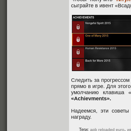
сыграйте в ивент «Всад
Следить за прогрессом
прямо в игре. Для этог
умолчанию клавиша «
«Achievments».
Надеемся, эти советы
награду.
,
Теги:
apb reloaded euro
и