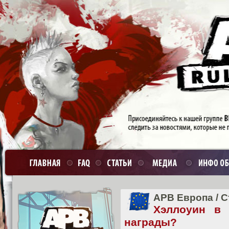
APB Европа
/
С
Хэллоуин в
награды?