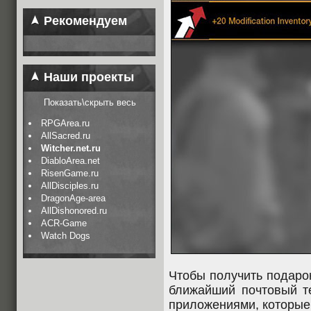
Рекомендуем
Наши проекты
Показать\скрыть весь
RPGArea.ru
AllSacred.ru
Witcher.net.ru
DiabloArea.net
RisenGame.ru
AllDisciples.ru
DragonAge-area
AllDishonored.ru
ACR-Game
Watch Dogs
Чтобы получить подарок
ближайший почтовый т
приложениями, которые