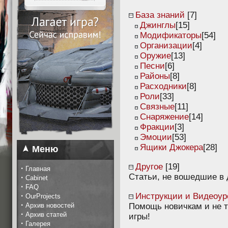
База знаний
[7]
Джинглы
[15]
Модификаторы
[54]
Организации
[4]
Оружие
[13]
Песни
[6]
Районы
[8]
Расходники
[8]
Роли
[33]
Связные
[11]
Снаряжение
[14]
Фракции
[3]
Эмоции
[53]
Ящики Джокера
[28]
Меню
Другое
[19]
·
Главная
Статьи, не вошедшие в 
·
Cabinet
·
FAQ
·
Инструкции и Видеоур
OurProjects
·
Архив новостей
Помощь новичкам и не т
·
Архив статей
игры!
·
Галерея