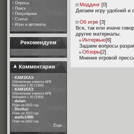
·
Опросы
Моддинг
[0]
·
Поиск
Делаем игру удобней и
·
Популярное
·
Статьи
Об игре
[3]
·
Игры и автоматы
Все, так или иначе гово
другие материалы.
Интервью
[6]
Рекомендуем
Задаем вопросы разра
Обзоры
[2]
Мнение игровой прессы
Комментарии
·
KAM1KA3:
Обновление клиента APB
Reloaded 1.30 (1369)
·
KAM1KA3:
Обновление клиента APB
Reloaded 1.30 (1369)
·
dolan:
План на 2022 год
·
Doofus:
План на 2022 год
·
waifu1488:
План на 2022 год
Еще...