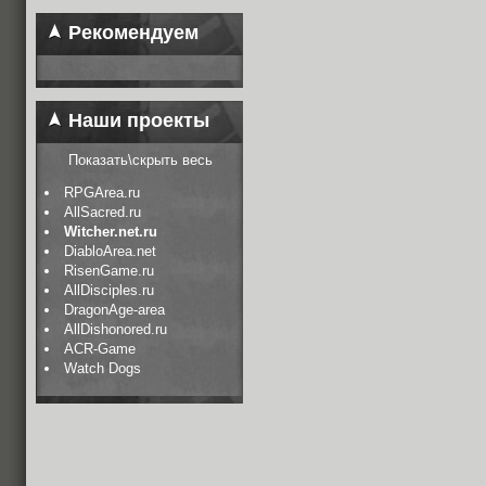
Рекомендуем
Наши проекты
Показать\скрыть весь
RPGArea.ru
AllSacred.ru
Witcher.net.ru
DiabloArea.net
RisenGame.ru
AllDisciples.ru
DragonAge-area
AllDishonored.ru
ACR-Game
Watch Dogs