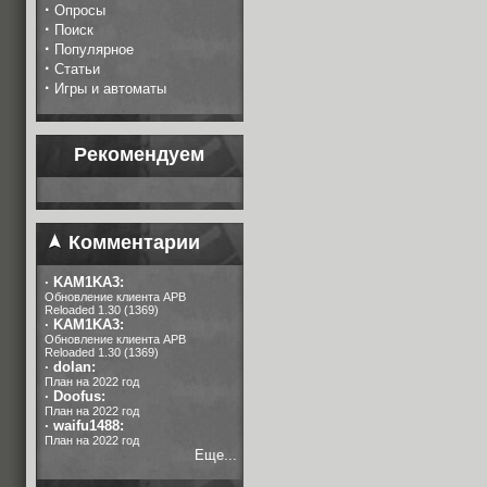
·
Опросы
·
Поиск
·
Популярное
·
Статьи
·
Игры и автоматы
Рекомендуем
Комментарии
·
KAM1KA3:
Обновление клиента APB
Reloaded 1.30 (1369)
·
KAM1KA3:
Обновление клиента APB
Reloaded 1.30 (1369)
·
dolan:
План на 2022 год
·
Doofus:
План на 2022 год
·
waifu1488:
План на 2022 год
Еще...