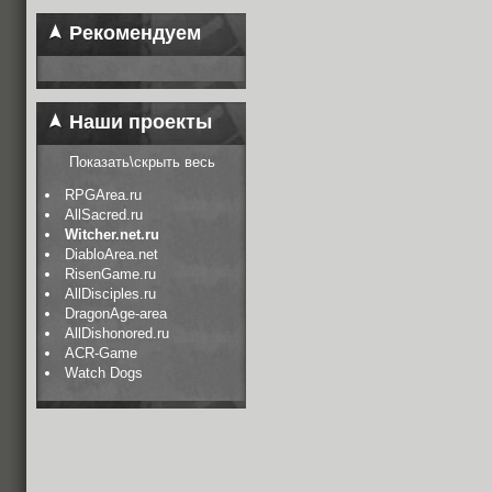
Рекомендуем
Наши проекты
Показать\скрыть весь
RPGArea.ru
AllSacred.ru
Witcher.net.ru
DiabloArea.net
RisenGame.ru
AllDisciples.ru
DragonAge-area
AllDishonored.ru
ACR-Game
Watch Dogs