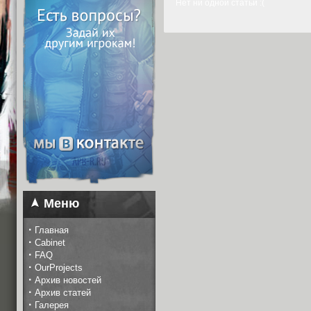
Нет ни одной статьи :(
Меню
·
Главная
·
Cabinet
·
FAQ
·
OurProjects
·
Архив новостей
·
Архив статей
·
Галерея