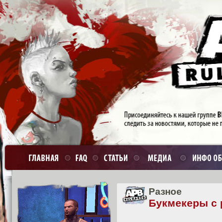
Разное
Букмекеры с 