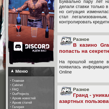
Буквально пару лет н
делали ставки только в
но ситуация изменилас
стал легализованным
контролировать кредит
Разное
В казино Gra
попасть на секрет
На прошлой неделе в
появилась информация 
Меню
Online
·
Главная
·
Cabinet
Разное
·
FAQ
·
OurProjects
Гранд - уник
·
Архив новостей
азартных пользова
·
Архив статей
·
Галерея