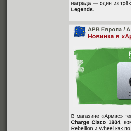
награда — один из трё
Legends
.
APB Европа
/
А
Новинка в «А
В магазине «Армас» те
Charge Cisco 1804
, ко
Rebellion и Wheel как п