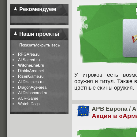
Рекомендуем
Наши проекты
Показать\скрыть весь
RPGArea.ru
AllSacred.ru
Witcher.net.ru
DiabloArea.net
У игроков есть возм
RisenGame.ru
оружия и титул. Также 
AllDisciples.ru
цветные скины оружия.
DragonAge-area
AllDishonored.ru
ACR-Game
Watch Dogs
APB Европа
/
А
Акция в «Ар