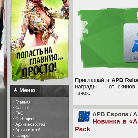
Приглашай в
APB Relo
награды — от скинов
Меню
тачек.
·
Главная
·
Cabinet
·
FAQ
APB Европа
/
А
·
OurProjects
Новинка в «А
·
Архив новостей
Pack
·
Архив статей
·
Галерея