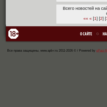
Всего новостей на сай
««
«
[
1
] [
2
] [
Все права защищены, www.apb-r.ru 2011-
2026 © / Powered by
sPaiz-