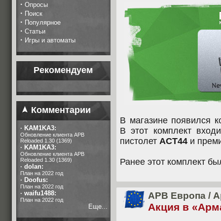
·
Опросы
·
Поиск
·
Популярное
·
Статьи
·
Игры и автоматы
Рекомендуем
Комментарии
В магазине появился к
·
KAM1KA3:
В этот комплект вход
Обновление клиента APB
пистолет
ACT44
и преми
Reloaded 1.30 (1369)
·
KAM1KA3:
Обновление клиента APB
Reloaded 1.30 (1369)
Ранее этот комплект бы
·
dolan:
План на 2022 год
·
Doofus:
План на 2022 год
·
waifu1488:
APB Европа
/
А
План на 2022 год
Акция в «Арм
Еще...