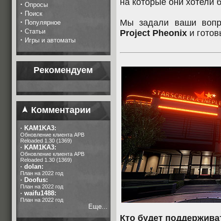
на которые они хотели 
·
Опросы
·
Поиск
·
Мы задали ваши вопр
Популярное
·
Статьи
Project Pheonix
и готов
·
Игры и автоматы
Рекомендуем
Комментарии
·
KAM1KA3:
Обновление клиента APB
Reloaded 1.30 (1369)
·
KAM1KA3:
Обновление клиента APB
Reloaded 1.30 (1369)
·
dolan:
План на 2022 год
·
Doofus:
План на 2022 год
·
waifu1488:
План на 2022 год
Еще...
Кто будет поддержива