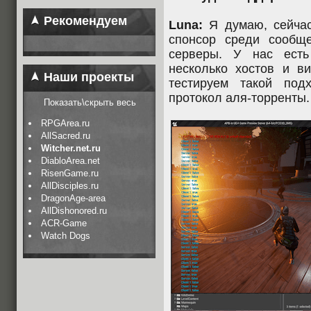
Рекомендуем
Luna:
Я думаю, сейчас
спонсор среди сообще
серверы. У нас есть
несколько хостов и в
Наши проекты
тестируем такой под
протокол аля-торренты.
Показать\скрыть весь
RPGArea.ru
AllSacred.ru
Witcher.net.ru
DiabloArea.net
RisenGame.ru
AllDisciples.ru
DragonAge-area
AllDishonored.ru
ACR-Game
Watch Dogs