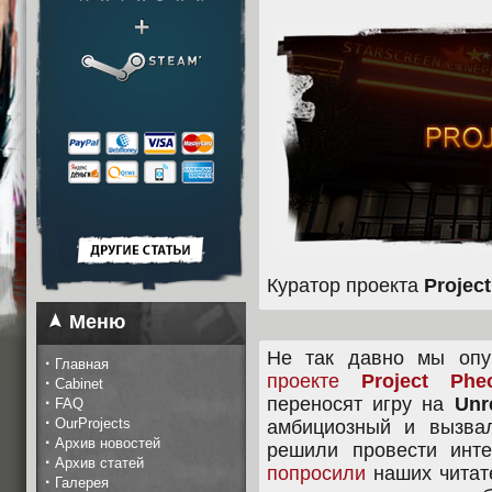
Куратор проекта
Projec
Меню
Не так давно мы оп
·
Главная
проекте
Project Pheo
·
Cabinet
·
переносят игру на
Unr
FAQ
·
OurProjects
амбициозный и вызва
·
Архив новостей
решили провести инт
·
Архив статей
попросили
наших читат
·
Галерея