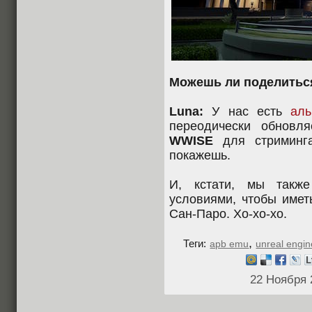
Можешь ли поделитьс
Luna:
У нас есть
ал
переодически обновл
WWISE
для стриминга
покажешь.
И, кстати, мы также
условиями, чтобы имет
Сан-Паро. Хо-хо-хо.
,
Теги:
apb emu
unreal engin
22 Ноября 