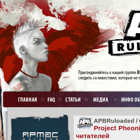
APBRuloaded
/
Project Pheo
читателей