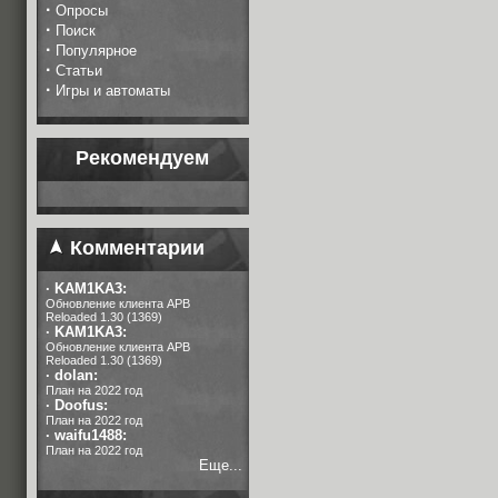
·
Опросы
·
Поиск
·
Популярное
·
Статьи
·
Игры и автоматы
Рекомендуем
Комментарии
·
KAM1KA3:
Обновление клиента APB
Reloaded 1.30 (1369)
·
KAM1KA3:
Обновление клиента APB
Reloaded 1.30 (1369)
·
dolan:
План на 2022 год
·
Doofus:
План на 2022 год
·
waifu1488:
План на 2022 год
Еще...