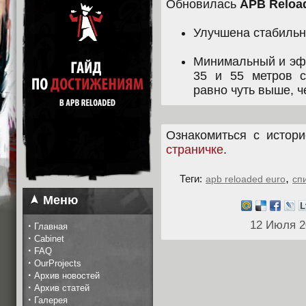
Обновилась
APB Reloa
Улучшена стабильн
Минимальный и эф
35 и 55 метров с
равно чуть выше, 
Ознакомиться с истор
страничке
.
,
Теги:
apb reloaded euro
сп
Меню
12 Июля 2
·
Главная
·
Cabinet
·
FAQ
·
OurProjects
·
Архив новостей
·
Архив статей
·
Галерея