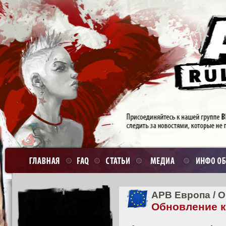
APB Европа
/
О
Обновление кл