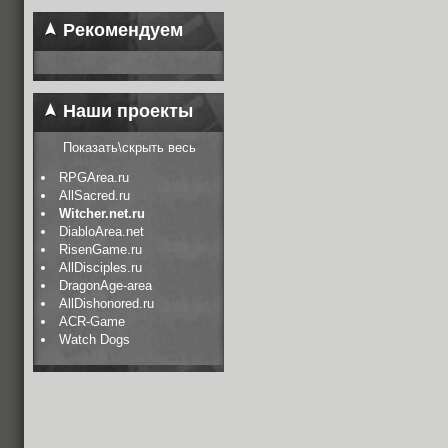
Рекомендуем
Наши проекты
Показать\скрыть весь
RPGArea.ru
AllSacred.ru
Witcher.net.ru
DiabloArea.net
RisenGame.ru
AllDisciples.ru
DragonAge-area
AllDishonored.ru
ACR-Game
Watch Dogs