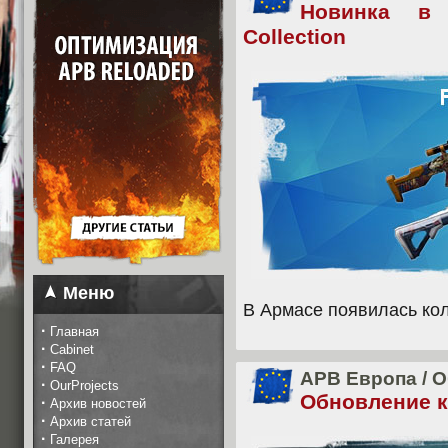
Новинка в
Collection
Меню
В Армасе появилась кол
·
Главная
·
Cabinet
·
FAQ
APB Европа
/
О
·
OurProjects
Обновление кл
·
Архив новостей
·
Архив статей
·
Галерея