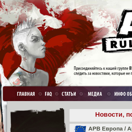
Новости, п
APB Европа
/
А