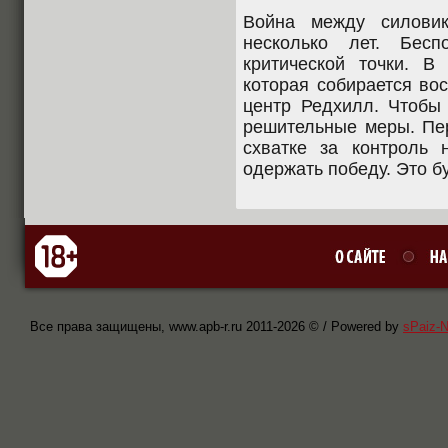
Война между силови
несколько лет. Бесп
критической точки. В
которая собирается во
центр Редхилл. Чтобы 
решительные меры. Пе
схватке за контроль 
одержать победу. Это б
Все права защищены, www.apb-r.ru 2011-
2026 © / Powered by
sPaiz-