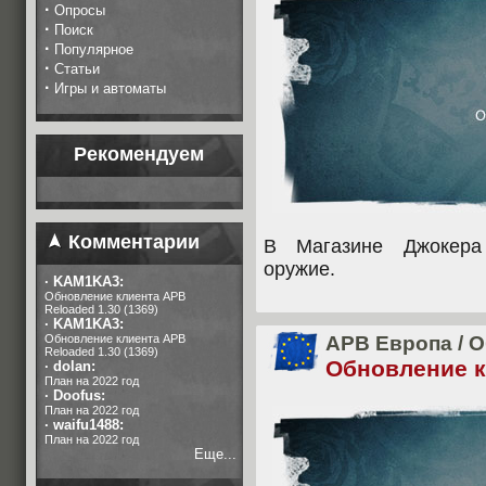
·
Опросы
·
Поиск
·
Популярное
·
Статьи
·
Игры и автоматы
Рекомендуем
Комментарии
В Магазине Джокера
оружие.
·
KAM1KA3:
Обновление клиента APB
Reloaded 1.30 (1369)
·
KAM1KA3:
Обновление клиента APB
APB Европа
/
О
Reloaded 1.30 (1369)
Обновление кл
·
dolan:
План на 2022 год
·
Doofus:
План на 2022 год
·
waifu1488:
План на 2022 год
Еще...