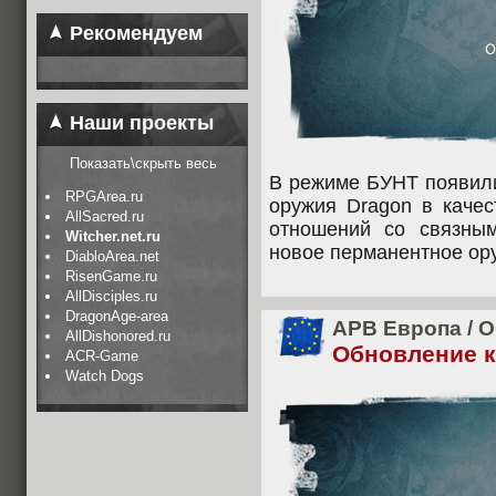
Рекомендуем
Наши проекты
Показать\скрыть весь
В режиме БУНТ появили
RPGArea.ru
оружия Dragon в качес
AllSacred.ru
отношений со связны
Witcher.net.ru
новое перманентное ор
DiabloArea.net
RisenGame.ru
AllDisciples.ru
DragonAge-area
APB Европа
/
О
AllDishonored.ru
Обновление кл
ACR-Game
Watch Dogs