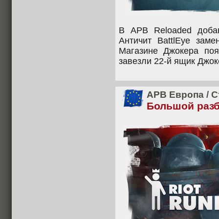
В APB Reloaded доба
Античит BattlEye заме
Магазине Джокера по
завезли 22-й ящик Джок
APB Европа
/
С
Большой разб