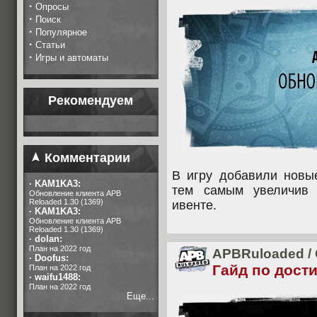
·
Опросы
·
Поиск
·
Популярное
·
Статьи
·
Игры и автоматы
Рекомендуем
Комментарии
В игру добавили новы
·
KAM1KA3:
тем самым увеличив 
Обновление клиента APB
Reloaded 1.30 (1369)
ивенте.
·
KAM1KA3:
Обновление клиента APB
Reloaded 1.30 (1369)
·
dolan:
План на 2022 год
APBRuloaded
/
·
Doofus:
Гайд по дост
План на 2022 год
·
waifu1488:
План на 2022 год
Еще...