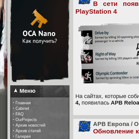
В сети поя
PlayStation 4
Меню
На сайтах, которые соб
4,
появилась
APB Reloa
·
Главная
·
Cabinet
·
FAQ
·
OurProjects
APB Европа
/
О
·
Архив новостей
Обновление кл
·
Архив статей
·
Галерея