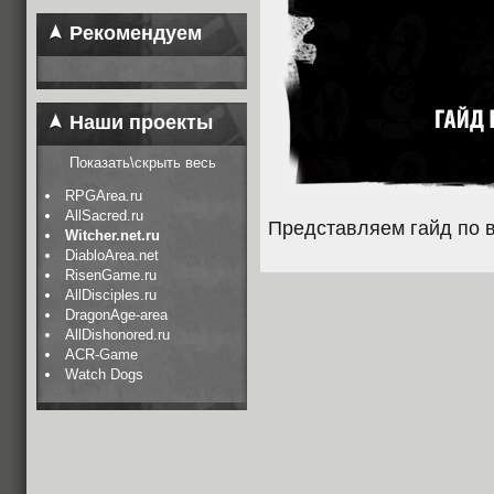
Рекомендуем
Наши проекты
Показать\скрыть весь
RPGArea.ru
AllSacred.ru
Представляем гайд по 
Witcher.net.ru
DiabloArea.net
RisenGame.ru
AllDisciples.ru
DragonAge-area
AllDishonored.ru
ACR-Game
Watch Dogs