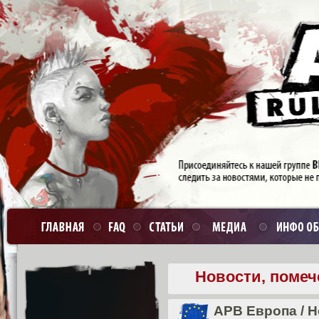
Новости, помеч
APB Европа
/
Н