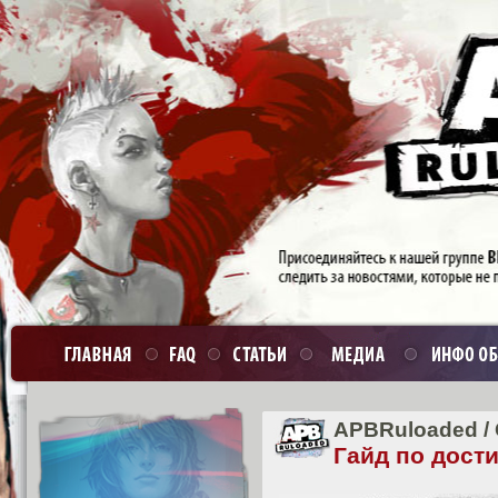
APBRuloaded
/
Гайд по дост