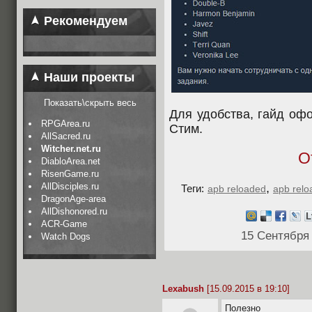
Рекомендуем
Наши проекты
Показать\скрыть весь
Для удобства, гайд оф
RPGArea.ru
Стим.
AllSacred.ru
Witcher.net.ru
О
DiabloArea.net
RisenGame.ru
AllDisciples.ru
,
Теги:
apb reloaded
apb relo
DragonAge-area
AllDishonored.ru
ACR-Game
15 Сентября
Watch Dogs
Lexabush
[15.09.2015 в 19:10]
Полезно