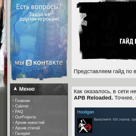
Представляем гайд по 
Меню
Как оказалось, в сети н
APB Reloaded.
Точнее, 
·
Главная
·
Cabinet
·
FAQ
·
OurProjects
·
Архив новостей
·
Архив статей
·
Галерея