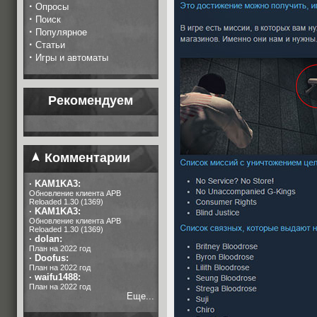
·
Опросы
·
Поиск
·
Популярное
·
Статьи
·
Игры и автоматы
Рекомендуем
Комментарии
·
KAM1KA3:
Обновление клиента APB
Reloaded 1.30 (1369)
·
KAM1KA3:
Обновление клиента APB
Reloaded 1.30 (1369)
·
dolan:
План на 2022 год
·
Doofus:
План на 2022 год
·
waifu1488:
План на 2022 год
Еще...