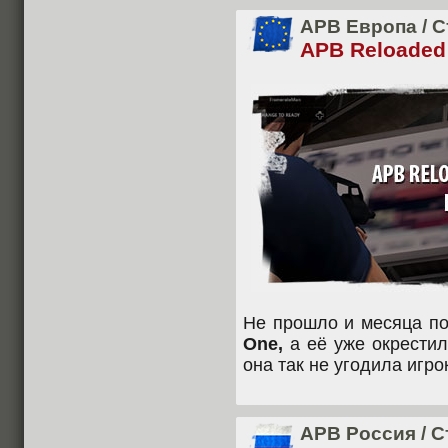
APB Европа
/
С
APB Reloaded
Не прошло и месяца п
One,
а её уже окрестил
она так не угодила игр
APB Россия
/
С