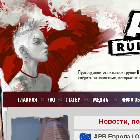
Новости, п
APB Европа
/
О