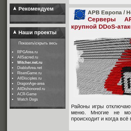
Рекомендуем
APB Европа
/
Н
Серверы AP
крупной DDoS-атак
Наши проекты
Показать\скрыть весь
RPGArea.ru
AllSacred.ru
Witcher.net.ru
DiabloArea.net
RisenGame.ru
AllDisciples.ru
DragonAge-area
AllDishonored.ru
ACR-Game
Watch Dogs
Районы игры отключают
меню. Многие не мо
происходит и когда всё