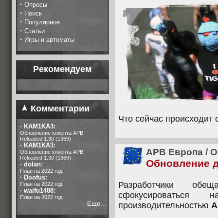
·
Опросы
·
Поиск
·
Популярное
·
Статьи
·
Игры и автоматы
Рекомендуем
Комментарии
Что сейчас происходит 
·
KAM1KA3:
Обновление клиента APB
Reloaded 1.30 (1369)
·
KAM1KA3:
APB Европа
/
О
Обновление клиента APB
Reloaded 1.30 (1369)
Обновление дл
·
dolan:
План на 2022 год
·
Doofus:
Разработчики об
План на 2022 год
·
waifu1488:
сфокусироваться
План на 2022 год
Еще...
производительностью
A