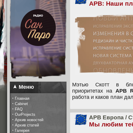
APB: Наши п
Мэтью Скотт в бло
Меню
приоритетах на
APB R
работа и каков план да
·
Главная
·
Cabinet
·
FAQ
·
OurProjects
APB Европа
/
С
·
Архив новостей
Мы любим теб
·
Архив статей
·
Галерея