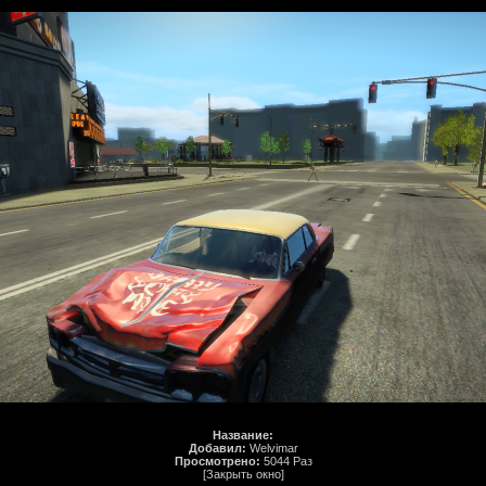
Название:
Добавил:
Welvimar
Просмотрено:
5044 Раз
[Закрыть окно]