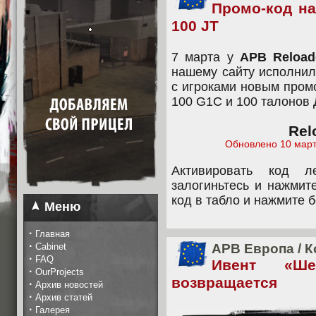
Промо-код на
100 JT
7 марта у
APB Reload
нашему сайту исполнил
с игроками новым пром
100 G1C и 100 талонов 
Rel
Обновлено 10 марта
Активировать код л
залогиньтесь и нажмит
код в табло и нажмите 
Меню
·
Главная
·
Cabinet
APB Европа
/
К
·
FAQ
Ивент «Ше
·
OurProjects
возвращается
·
Архив новостей
·
Архив статей
·
Галерея