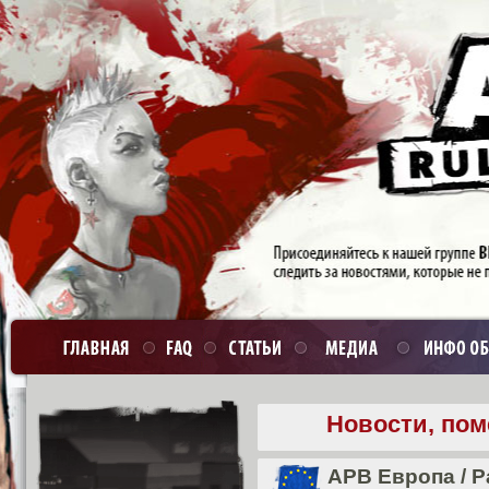
Новости, пом
APB Европа
/
Р