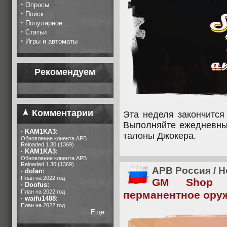
·
Опросы
·
Поиск
·
Популярное
·
Статьи
·
Игры и автоматы
Рекомендуем
Комментарии
Эта неделя закончитс
Выполняйте ежедневные
·
KAM1KA3:
талоны Джокера.
Обновление клиента APB
Reloaded 1.30 (1369)
·
KAM1KA3:
Обновление клиента APB
Reloaded 1.30 (1369)
APB Россия
/
Н
·
dolan:
План на 2022 год
GM Shop 
·
Doofus:
План на 2022 год
перманентное ору
·
waifu1488:
План на 2022 год
Еще...