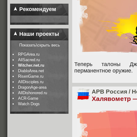
Рекомендуем
Наши проекты
Показать\скрыть весь
RPGArea.ru
AllSacred.ru
Теперь талоны Дж
Witcher.net.ru
перманентное оружие.
DiabloArea.net
RisenGame.ru
AllDisciples.ru
DragonAge-area
APB Россия
/
Н
AllDishonored.ru
Халявометр —
ACR-Game
Watch Dogs